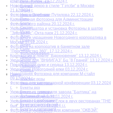
компании "Кулон" 19.12.2024 г.
Оскорбительные
Новогодний декор в стиле "Гэтсби" в Москве
Внучке
21.12.2024 г.
Внуку
Новорожденным
Фотозона в Особняке Путилова 22.12.2024 г.
Папе
Карамельная фотозона для Администрации
Брату
Фрунзенского района 20.12.2024 г.
Сестре
Украшение шатра и установка Фотозоны в шатре
Мужу
"Эдельвейс"-Охта парк 21.12.2024 г.
Жене
Фотозона и украшение Новогоднего корпоратива в
Подруге
Москве 17.12.2024 г.
Дочке
Фотозона на корпоратив в банкетном зале
Сыну
"Пространство 360". 17.12.2024 г.
Фольгированные
Корпоратив в лофте "Вдохновение" 13.12.2024 г.
Дембель
Украшение для "ВНИИГАЗ" Бц "8 Граней" 13.12.2024 г.
Девичник
Предложение руки и сердца 13.12.2024 г.
Принцессы
Украшение Новогодней елки 03.12.2024 г.
Сердца
Новогодняя Фотозона для компании М-стайл
Цветы
09.12.2024 г.
Красные розы
Фотозона для ветеринарной конференции 03.12.2024
Французские розы
г.
Букеты роз
Букеты с пионами
Украшение из шаров для завода "Балтика",на
Дофаминовый букет
корпоративный день 21.11.2024 г.
Букеты с герберами
Украшение Новогодних Елок в двух ресторанах "THE
Букеты с гипсофилой
бык" 22.11.2024-23.11.2024 г.г.
Букеты с гортензией
Фотозона и украшение для компании "ОКВЭЙ"