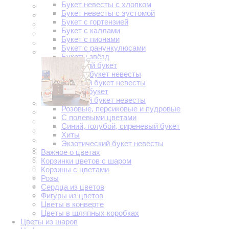
Букет невесты с хлопком
Букет невесты с эустомой
Букет с гортензией
Букет с каллами
Букет с пионами
Букет с ранункулюсами
Букеты звёзд
Весенний букет
Зимний букет невесты
Красный букет невесты
Летний букет
Осенний букет невесты
Розовые, персиковые и пудровые
С полевыми цветами
Синий, голубой, сиреневый букет
Хиты
Экзотический букет невесты
Важное о цветах
Корзинки цветов с шаром
Корзины с цветами
Розы
Сердца из цветов
Фигуры из цветов
Цветы в конверте
Цветы в шляпных коробках
Цветы из шаров