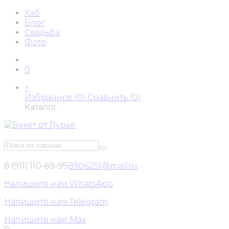
Хаб
Блог
Свадьба
Фото
0
×
Избранное (
0
)
Сравнить (
0
)
Каталог
8 (911) 110-69-99
8906251@mail.ru
Напишите нам WhatsApp
Напишите нам Telegram
Напишите нам Max