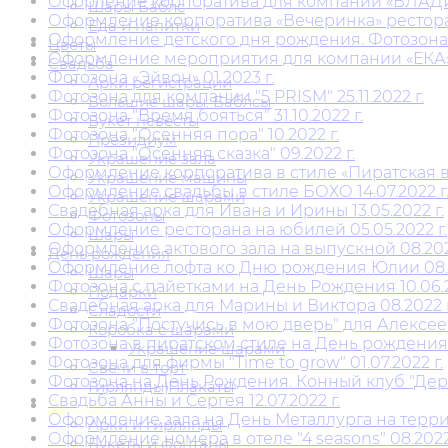
Офорление корпоратива для компании «ВЛАДИС 
Шары Баблс
Оформление корпоратива «Вечеринка» ресторан 4
Еда и напитки
Оформление детского дня рождения. Фотозона « 
Цветы
Оформление мероприятия для компании «ЕКА» 1
Свадьба
Фотозона «Эйвон» 01.2023 г.
Арки регистрации
Фотозона для компании "5 PRISM" 25.11.2022 г.
Большие шары. Баблсы
Фотозона "Время бояться" 31.10.2022 г.
Букет невесты
Фотозона "Осенняя пора" 10.2022 г.
Президиум
Фотозона "Осенняя сказка" 09.2022 г.
Украшение зала
Оформление корпоратива в стиле «Пиратская ве
Украшение машины
Оформление свадьбы в стиле БОХО 14.07.2022 г
Украшение шарами
Свадебная арка для Ивана и Ирины 13.05.2022 г.
Фотозоны
Оформление ресторана на юбилей 05.05.2022 г.
Шары
Оформление актового зала на выпускной 08.202
День рождения
Оформление лофта ко Дню рождения Юлии 08.2
Шары
Фотозона с пайетками на День Рождения 10.06.2
Подарки
Свадебная арка для Марины и Виктора 08.2022 г
Сладости
Фотозона "Постучись в мою дверь" для Алексеев
Коробка с шарами
Фотозона в пиратском стиле на День рождения 
Украшение шарами
Фотозона для фирмы "Time to grow" 01.07.2022 г.
Свечи в торт
Фотозона на День Рождения. Конный клуб "Дерби
Гирлянды|Плакаты
Свадьба Анны и Сергея 12.07.2022 г.
Выпускной
Оформление зала на День Металлурга на террито
Арки и гирлянды
Оформление номера в отеле "4 seasons" 08.2022 
Букеты и фонтаны