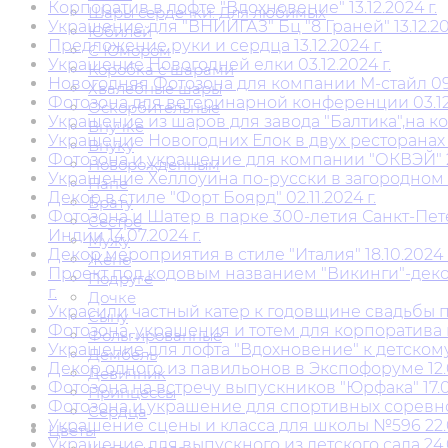
Корпоратив в лофте "Вдохновение" 13.12.2024 г.
Шары сердечки. Для любимых
Украшение для "ВНИИГАЗ" Бц "8 Граней" 13.12.202
Юбилей
Предложение руки и сердца 13.12.2024 г.
С Юмором
Украшение Новогодней елки 03.12.2024 г.
Коробка с шарами
Новогодняя Фотозона для компании М-стайл 09.1
Хвалебные шары
Фотозона для ветеринарной конференции 03.12.
Оскорбительные
Украшение из шаров для завода "Балтика",на кор
Внучке
Украшение Новогодних Елок в двух ресторанах "THE
Внуку
Фотозона и украшение для компании "ОКВЭЙ" 29.
Новорожденным
Украшение Хеллоуина по-русски в загородном к
Папе
Декор в стиле "Форт Боярд" 02.11.2024 г.
Брату
Фотозона и Шатер в парке 300-летия Санкт-Пе
Сестре
Индии 14.07.2024 г.
Мужу
Декор мероприятия в стиле "Италия" 18.10.2024 г
Жене
Проект под кодовым названием "Викинги"-декор
Подруге
г.
Дочке
Украсили частный катер к годовщине свадьбы п
Сыну
Фотозона, украшения и тотем для корпоратива в
Фольгированные
Украшение для лофта "Вдохновение" к детскому
Дембель
Декор одного из павильонов в Экспофоруме 12.0
Девичник
Фотозона на встречу выпускников "Юрфака" 17.05
Принцессы
Фотозона и украшение для спортивных соревнов
Сердца
Украшение сцены и класса для школы №596 22.0
Цветы
Украшение для выпускного из детского сада 24.0