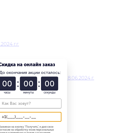
024 г.г.
Скидка на онлайн заказ
До окончания акции осталось:
едицинского работника 18.06.2024 г.
01
22
58
часы
минуты
секунды
ажимая на кнопку "
Получить
", я даю свое
огласие на обработку моих персональных
анных и принимаю
условия соглашения