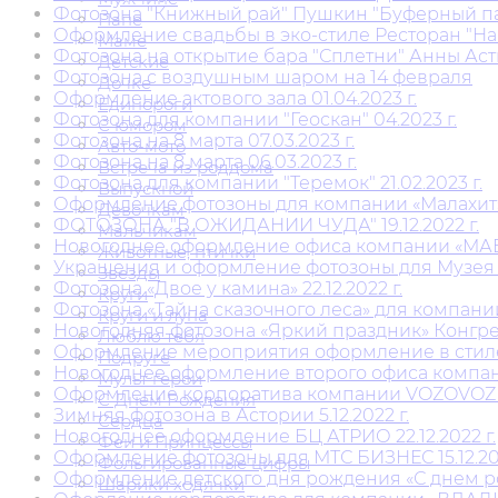
Фотозона "Книжный рай" Пушкин "Буферный парк
Папе
Оформление свадьбы в эко-стиле Ресторан "Наша
Маме
Фотозона на открытие бара "Сплетни" Анны Асти
Детские
Фотозона с воздушным шаром на 14 февраля
Дочке
Оформление актового зала 01.04.2023 г.
Единороги
Фотозона для компании "Геоскан" 04.2023 г.
С юмором
Фотозона на 8 марта 07.03.2023 г.
Авто-мото
Фотозона на 8 марта 06.03.2023 г.
Встреча из роддома
Фотозона для компании "Теремок" 21.02.2023 г.
Выпускной
Оформление фотозоны для компании «Малахит» 2
Девочкам
ФОТОЗОНА "В ОЖИДАНИИ ЧУДА" 19.12.2022 г.
Мальчикам
Новогоднее оформление офиса компании «МАВИС
Животные, птички
Украшения и оформление фотозоны для Музея ж
Звезды
Фотозона «Двое у камина» 22.12.2022 г.
Круги
Фотозона «Тайна сказочного леса» для компани
Круги и луна
Новогодняя фотозона «Яркий праздник» Конгресс
Люблю тебя
Оформление мероприятия оформление в стиле «
Подруге
Новогоднее оформление второго офиса компании
Мульт герои
Оформление корпоратива компании VOZOVOZ 15.
С Днем Рождения
Зимняя фотозона в Астории 5.12.2022 г.
Сердца
Новогоднее оформление БЦ АТРИО 22.12.2022 г.
Феи и Принцессы
Оформление фотозоны для МТС БИЗНЕС 15.12.202
Фольгированные цифры
Оформление детского дня рождения «С днем рож
Шарики ходячки