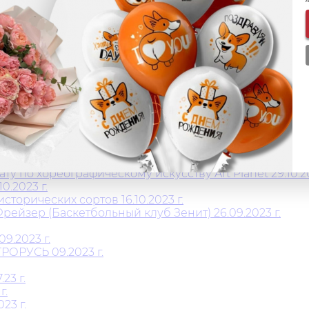
г.
овлённого магазина "Aura of Bohemia" 08.09.2024 г
мьи 16.03.204 г.
хипова 13.01.2024 г.
.
о комплекса СПб 15.12.2023 г.
вис» 12.2023г.
 г.
г.
 по хореографическому искусству Art Planet 29.10.20
0.2023 г.
орических сортов 16.10.2023 г.
ейзер (Баскетбольный клуб Зенит) 26.09.2023 г.
.2023 г.
РОРУСЬ 09.2023 г.
23 г.
г.
23 г.