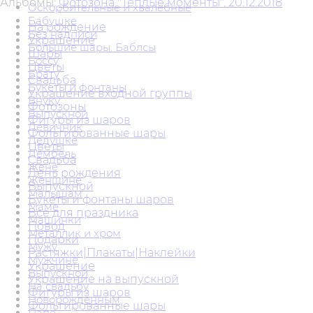
Альбомы:
Фотозона "Тёплые моменты". 20.12.2018
Оскорбительные и хвалебные
Бабушке
На рождение
Без надписи
Украшение
Большие шары. Баблсы
Шары
Боссу
Цветы
Брату
Свадьба
Букеты и фонтаны
Украшение входной группы
Внуку
Фотозоны
Выпускной
Фигуры из шаров
Девичник
Фольгированные шары
Дедушке
Цветы
Дембель
Свадьба
Жене
День рождения
Женщине
Выпускной
Малышам
Букеты и фонтаны шаров
Маме
Всё для праздника
Машинки
Повод
Металлик и хром
Подарки
Мужу
Растяжки|Плакаты|Наклейки
Мужчине
Украшение
Выпускной
Украшение на выпускной
На свадьбу
Фигуры из шаров
Новорожденным
Фольгированные шары
Папе