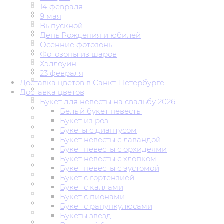
14 февраля
9 мая
Выпускной
День Рождения и юбилей
Осенние фотозоны
Фотозоны из шаров
Хэллоуин
23 февраля
Доставка цветов в Санкт-Петербурге
Доставка цветов
Букет для невесты на свадьбу 2026
Белый букет невесты
Букет из роз
Букеты с диантусом
Букет невесты с лавандой
Букет невесты с орхидеями
Букет невесты с хлопком
Букет невесты с эустомой
Букет с гортензией
Букет с каллами
Букет с пионами
Букет с ранункулюсами
Букеты звёзд