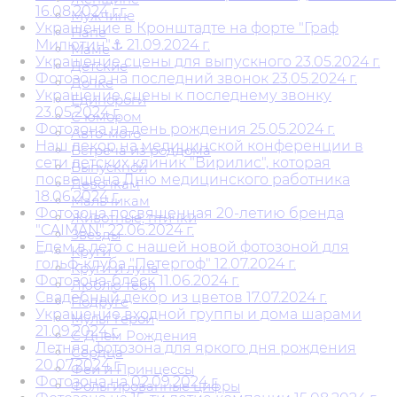
16.08.2024 г.г.
Мужчине
Украшение в Кронштадте на форте "Граф
Папе
Милютин"⚓ 21.09.2024 г.
Маме
Украшение сцены для выпускного 23.05.2024 г.
Детские
Фотозона на последний звонок 23.05.2024 г.
Дочке
Украшение сцены к последнему звонку
Единороги
23.05.2024 г.
С юмором
Фотозона на день рождения 25.05.2024 г.
Авто-мото
Наш декор на медицинской конференции в
Встреча из роддома
сети детских клиник "Вирилис", которая
Выпускной
посвещена Дню медицинского работника
Девочкам
18.06.2024 г.
Мальчикам
Фотозона посвященная 20-летию бренда
Животные, птички
"CAIMAN" 22.06.2024 г.
Звезды
Едем в лето с нашей новой фотозоной для
Круги
гольф-клуба "Петергоф" 12.07.2024 г.
Круги и луна
Фотозона-блеск 11.06.2024 г.
Люблю тебя
Свадебный декор из цветов 17.07.2024 г.
Подруге
Украшение входной группы и дома шарами
Мульт герои
21.09.2024 г.
С Днем Рождения
Летняя фотозона для яркого дня рождения
Сердца
20.07.2024 г.
Феи и Принцессы
Фотозона на 02.09.2024 г.
Фольгированные цифры