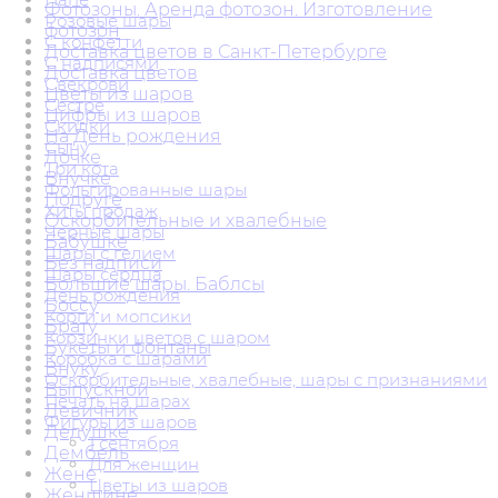
Фотозоны. Аренда фотозон. Изготовление
Розовые шары
фотозон
С конфетти
Доставка цветов в Санкт-Петербурге
С надписями
Доставка цветов
Свекрови
Цветы из шаров
Сестре
Цифры из шаров
Скидки
На День рождения
Сыну
Дочке
Три кота
Внучке
Фольгированные шары
Подруге
Хиты продаж
Оскорбительные и хвалебные
Черные шары
Бабушке
Шары с гелием
Без надписи
Шары сердца
Большие шары. Баблсы
День рождения
Боссу
Корги и мопсики
Брату
Корзинки цветов с шаром
Букеты и фонтаны
Коробка с шарами
Внуку
Оскорбительные, хвалебные, шары с признаниями
Выпускной
Печать на шарах
Девичник
Фигуры из шаров
Дедушке
1 сентября
Дембель
Для женщин
Жене
Цветы из шаров
Женщине