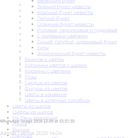
Весенний букет
Зимний букет невесты
Красный букет невесты
Летний букет
Осенний букет невесты
Розовые, персиковые и пудровые
С полевыми цветами
Синий, голубой, сиреневый букет
Хиты
Экзотический букет невесты
Важное о цветах
Корзинки цветов с шаром
Корзины с цветами
Розы
Сердца из цветов
Фигуры из цветов
Цветы в конверте
Цветы в шляпных коробках
Цветы из шаров
Цифры из шаров
На День рождения
WhatsApp Image 2018-12-20 at 15.57.55
Дочке
Внучке
Автор:
1 июня 2020 14:04
Подруге