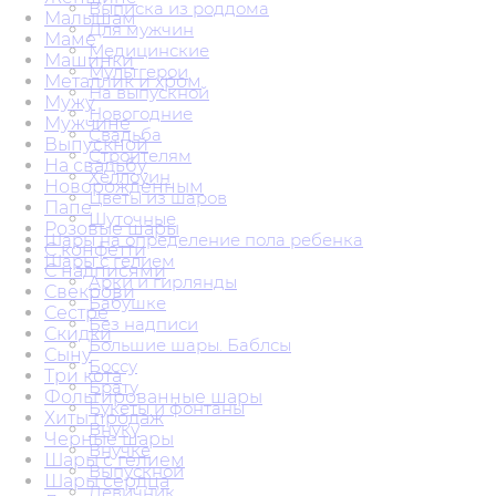
Выписка из роддома
Малышам
Для мужчин
Маме
Медицинские
Машинки
Мультгерои
Металлик и хром
На выпускной
Мужу
Новогодние
Мужчине
Свадьба
Выпускной
Строителям
На свадьбу
Хеллоуин
Новорожденным
Цветы из шаров
Папе
Шуточные
Розовые шары
Шары на определение пола ребенка
С конфетти
Шары с гелием
С надписями
Арки и гирлянды
Свекрови
Бабушке
Сестре
Без надписи
Скидки
Большие шары. Баблсы
Сыну
Боссу
Три кота
Брату
Фольгированные шары
Букеты и фонтаны
Хиты продаж
Внуку
Черные шары
Внучке
Шары с гелием
Выпускной
Шары сердца
Девичник