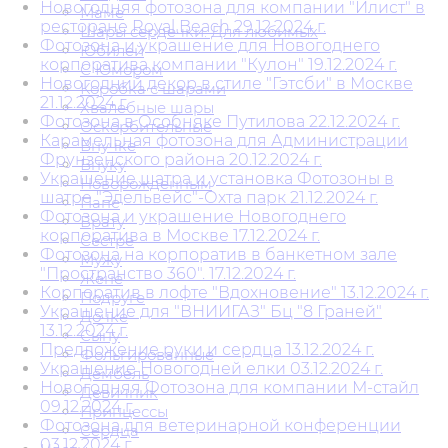
Новогодняя фотозона для компании "Илист" в
Маме
ресторане Royal Beach 29.12.2024 г.
Шары сердечки. Для любимых
Фотозона и украшение для Новогоднего
Юбилей
корпоратива компании "Кулон" 19.12.2024 г.
С Юмором
Новогодний декор в стиле "Гэтсби" в Москве
Коробка с шарами
21.12.2024 г.
Хвалебные шары
Фотозона в Особняке Путилова 22.12.2024 г.
Оскорбительные
Карамельная фотозона для Администрации
Внучке
Фрунзенского района 20.12.2024 г.
Внуку
Украшение шатра и установка Фотозоны в
Новорожденным
шатре "Эдельвейс"-Охта парк 21.12.2024 г.
Папе
Фотозона и украшение Новогоднего
Брату
корпоратива в Москве 17.12.2024 г.
Сестре
Фотозона на корпоратив в банкетном зале
Мужу
"Пространство 360". 17.12.2024 г.
Жене
Корпоратив в лофте "Вдохновение" 13.12.2024 г.
Подруге
Украшение для "ВНИИГАЗ" Бц "8 Граней"
Дочке
13.12.2024 г.
Сыну
Предложение руки и сердца 13.12.2024 г.
Фольгированные
Украшение Новогодней елки 03.12.2024 г.
Дембель
Новогодняя Фотозона для компании М-стайл
Девичник
09.12.2024 г.
Принцессы
Фотозона для ветеринарной конференции
Сердца
03.12.2024 г.