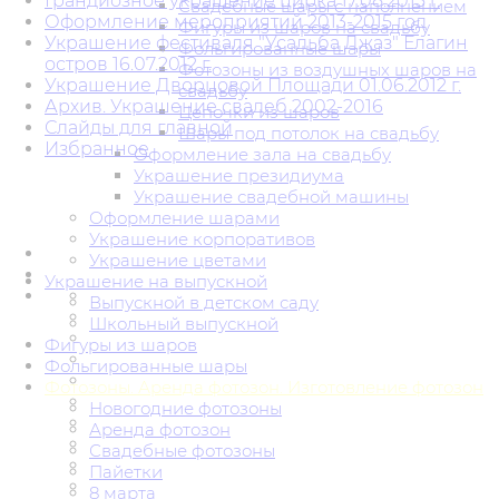
Грандиозное украшение цирка 17.08.2015 г.
Свадебные шары с наполнением
Оформление мероприятий 2013-2015 год
Фигуры из шаров на свадьбу
Украшение фестиваля "Усадьба Джаз" Елагин
Фольгированные шары
остров 16.07.2012 г.
Фотозоны из воздушных шаров на
Украшение Дворцовой Площади 01.06.2012 г.
свадьбу
Архив. Украшение свадеб 2002-2016
Цепочки из шаров
Слайды для главной
Шары под потолок на свадьбу
Избранное
Оформление зала на свадьбу
Украшение президиума
Украшение свадебной машины
Оформление шарами
Украшение корпоративов
Украшение цветами
Украшение на выпускной
Выпускной в детском саду
Школьный выпускной
Фигуры из шаров
Фольгированные шары
Фотозоны. Аренда фотозон. Изготовление фотозон
Новогодние фотозоны
Аренда фотозон
Свадебные фотозоны
Пайетки
8 марта