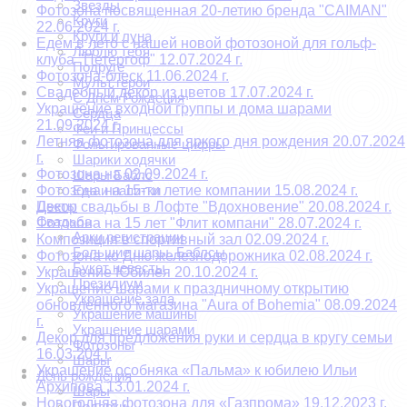
Звезды
Фотозона посвященная 20-летию бренда "CAIMAN"
Круги
22.06.2024 г.
Круги и луна
Едем в лето с нашей новой фотозоной для гольф-
Люблю тебя
клуба "Петергоф" 12.07.2024 г.
Подруге
Фотозона-блеск 11.06.2024 г.
Мульт герои
Свадебный декор из цветов 17.07.2024 г.
С Днем Рождения
Украшение входной группы и дома шарами
Сердца
21.09.2024 г.
Феи и Принцессы
Летняя фотозона для яркого дня рождения 20.07.2024
Фольгированные цифры
г.
Шарики ходячки
Фотозона на 02.09.2024 г.
Шары Баблс
Фотозона на 15-ти летие компании 15.08.2024 г.
Еда и напитки
Цветы
Декор свадьбы в Лофте "Вдохновение" 20.08.2024 г.
Свадьба
Фотозона на 15 лет "Флит компани" 28.07.2024 г.
Арки регистрации
Композиция в спортивный зал 02.09.2024 г.
Большие шары. Баблсы
Фотозона ко Дню железнодорожника 02.08.2024 г.
Букет невесты
Украшение Юбилея 20.10.2024 г.
Президиум
Украшение шарами к праздничному открытию
Украшение зала
обновлённого магазина "Aura of Bohemia" 08.09.2024
Украшение машины
г.
Украшение шарами
Декор для предложения руки и сердца в кругу семьи
Фотозоны
16.03.204 г.
Шары
Украшение особняка «Пальма» к юбилею Ильи
День рождения
Архипова 13.01.2024 г.
Шары
Новогодняя фотозона для «Газпрома» 19.12.2023 г.
Подарки