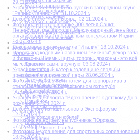
Букеты с гипсофилой
29.11.2024 г.
Букеты с гортензией
Украшение Хеллоуина по-русски в загородном клубе
Букеты с каллами
"Репино-Ленинское" 31.10.2024 г.
Букеты с лилиями
Декор в стиле "Форт Боярд" 02.11.2024 г.
Букеты с орхидеями
Фотозона и Шатер в парке 300-летия Санкт-
Букеты с подсолнухами
Петербурга, где проходил Международный день йоги,
Букеты с ранункулюсами
организованный Генеральным консульством Индии
Букеты с тюльпанами
14.07.2024 г.
Свадьба
Декор мероприятия в стиле "Италия" 18.10.2024 г.
Украшение входной группы
Проект под кодовым названием "Викинги"-декор зала
Фотозоны
и фотозоны.Шлемы, щиты, топоры, драконы - это всё
Мне 1 годик
мы создавали сами, вручную! 03.08.2024 г.
Три кота
1 сентября
Украсили частный катер к годовщине свадьбы
Аренда фотозон
прекрасной супружеской пары 28.06.2024 г.
Детские фотозоны
Фотозона, украшения и тотем для корпоратива в
Свадебные фотозоны
стиле Полинезии в подмосковном яхт-клубе
Юбилей 50 лет
"Адмирал" 29.07.2024 г.
Выпускной
Украшение для лофта "Вдохновение" к детскому Дню
Новый год
рождения 27.04.2024 г.
В русском стиле
Декор одного из павильонов в Экспофоруме
Пайетки
12.05.2024 г.
День рождения и юбилей
Фотозона на встречу выпускников "Юрфака"
Военная тематика
17.05.2024 г.
Оскар. Чикаго. Гэтсби.
Фотозона и украшение для спортивных соревнований
Мои 90-е
18.05.2024 г.
На юбилей