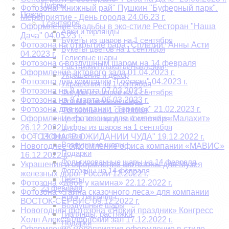
Цифры
Фотозона "Книжный рай" Пушкин "Буферный парк".
Повод
Мероприятие - День города 24.06.23 г.
1 сентября
Оформление свадьбы в эко-стиле Ресторан "Наша
Арки и гирлянды
Дача" 04.05.23 г.
Букеты из шаров на 1 сентября
Фотозона на открытие бара "Сплетни" Анны Асти
Букеты цветов на 1 сентября
04.2023 г.
Гелиевые шары
Фотозона с воздушным шаром на 14 февраля
Растяжки/Плакаты/Наклейки
Оформление актового зала 01.04.2023 г.
Украшение и декор
Фотозона для компании "Геоскан" 04.2023 г.
Украшения на 1 сентября
Фотозона на 8 марта 07.03.2023 г.
Фигуры из шаров на 1 сентября
Фотозона на 8 марта 06.03.2023 г.
Фольгированные шары
Фотозона для компании "Теремок" 21.02.2023 г.
Фотозоны на 1 сентября
Оформление фотозоны для компании «Малахит»
Цветы из шаров на 1 сентября
Цифры из шаров на 1 сентября
26.12.2022 г.
14 февраля
ФОТОЗОНА "В ОЖИДАНИИ ЧУДА" 19.12.2022 г.
Воздушные шары
Новогоднее оформление офиса компании «МАВИС»
Подарки
16.12.2022 г.
Фольгированные шары на 14 февраля
Украшения и оформление фотозоны для Музея
Фотозоны на 14 февраля
железных дорог России 12.2022 г.
Цветы
Фотозона «Двое у камина» 22.12.2022 г.
23 февраля
Фотозона «Тайна сказочного леса» для компании
Арки. Гирлянды
ВОСТОК-СЕРВИС 09.12.2022 г.
Воздушные шары
Новогодняя фотозона «Яркий праздник» Конгресс
Гирлянды, растяжки
Холл Александровский зал 17.12.2022 г.
Подарки
Оформление мероприятия оформление в стиле