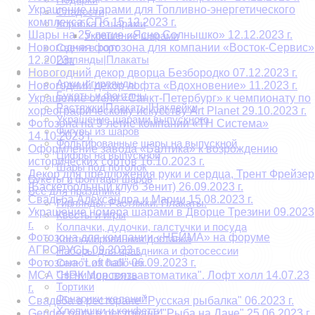
Украшение шарами для Топливно-энергетического
Сладости
комплекса СПб 15.12.2023 г.
Коробка с шарами
Шары на 25-летие «Ясно Солнышко» 12.12.2023 г.
Украшение шарами
Новогодняя фотозона для компании «Восток-Сервис»
Свечи в торт
Гирлянды|Плакаты
12.2023г.
Выпускной
Новогодний декор дворца Безбородко 07.12.2023 г.
Арки и гирлянды
Новогодний декор лофта «Вдохновение» 11.2023 г.
Букеты и фонтаны
Украшение отеля «Санкт-Петербург» к чемпионату по
Растяжки|Плакаты|Наклейки
хореографическому искусству Art Planet 29.10.2023 г.
Украшение шарами выпускного
Фотозона на 9-летие компании «ТН Система»
Фигуры из шаров
14.10.2023 г.
Фольгированные шары на выпускной
Оформление завода «Балтика» к возрождению
Цифры на выпускной
исторических сортов 16.10.2023 г.
Шары под потолок
Декор для предложения руки и сердца, Трент Фрейзер
Букеты и фонтаны шаров
(Баскетбольный клуб Зенит) 26.09.2023 г.
Всё для праздника
Свадьба Александра и Марии 15.08.2023 г.
Гирлянды. Растяжки. Плакаты.
Украшение номера шарами в Дворце Трезини 09.2023
Квесты и игры
г.
Колпачки, дудочки, галстучки и посуда
Фотозона для компании «НЕЙМА» на форуме
Костюмированная доставка
АГРОРУСЬ 09.2023 г.
Наборы для праздника и фотосессии
Фотозона "Loft hall" 06.09.2023 г.
Салют из бабочек
Свечи для торта
МСА "НПК Морсвязьавтоматика". Лофт холл 14.07.23
Тортики
г.
Фонарики желаний
Свадьба в ресторане "Русская рыбалка" 06.2023 г.
Хлопушки и конфетти
Gender party в ресторане "Рыба на Даче" 25.06.2023 г.