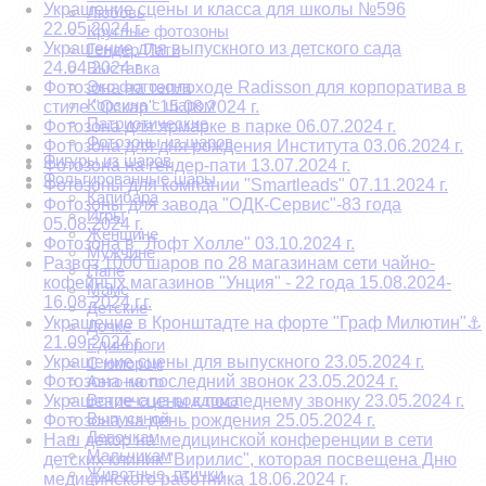
Украшение сцены и класса для школы №596
Любовь
22.05.2024 г.
Круглые фотозоны
Украшение для выпускного из детского сада
Гендер Пати
24.04.2024 г.
Выставка
Эко фотозона
Фотозона на теплоходе Radisson для корпоратива в
Корзина с шаром
стиле "Оскар" 15.08.2024 г.
Патриотические
Фотозона для ярмарке в парке 06.07.2024 г.
Фотозоны из шаров
Фотозона для дня рождения Института 03.06.2024 г.
Фигуры из шаров
Фотозона на гендер-пати 13.07.2024 г.
Фольгированные шары
Фотозоны для компании "Smartleads" 07.11.2024 г.
Капибара
Фотозоны для завода "ОДК-Сервис"-83 года
Игры
05.08.2024 г.
Женщине
Фотозона в "Лофт Холле" 03.10.2024 г.
Мужчине
Развоз 1000 шаров по 28 магазинам сети чайно-
Папе
кофейных магазинов "Унция" - 22 года 15.08.2024-
Маме
16.08.2024 г.г.
Детские
Украшение в Кронштадте на форте "Граф Милютин"⚓
Дочке
21.09.2024 г.
Единороги
Украшение сцены для выпускного 23.05.2024 г.
С юмором
Фотозона на последний звонок 23.05.2024 г.
Авто-мото
Встреча из роддома
Украшение сцены к последнему звонку 23.05.2024 г.
Выпускной
Фотозона на день рождения 25.05.2024 г.
Девочкам
Наш декор на медицинской конференции в сети
Мальчикам
детских клиник "Вирилис", которая посвещена Дню
Животные, птички
медицинского работника 18.06.2024 г.