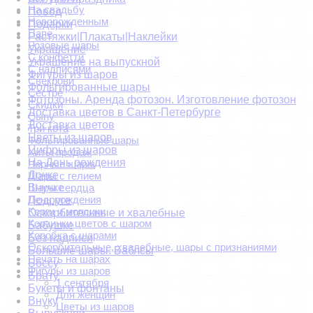
На свадьбу
Повод
Новорожденным
Подарки
Папе
Растяжки|Плакаты|Наклейки
Розовые шары
Украшение
С конфетти
Украшение на выпускной
С надписями
Фигуры из шаров
Свекрови
Фольгированные шары
Сестре
Фотозоны. Аренда фотозон. Изготовление фотозон
Скидки
Доставка цветов в Санкт-Петербурге
Сыну
Доставка цветов
Три кота
Цветы из шаров
Фольгированные шары
Цифры из шаров
Хиты продаж
На День рождения
Черные шары
Дочке
Шары с гелием
Шары сердца
Внучке
День рождения
Подруге
Корги и мопсики
Оскорбительные и хвалебные
Корзинки цветов с шаром
Бабушке
Коробка с шарами
Без надписи
Оскорбительные, хвалебные, шары с признаниями
Большие шары. Баблсы
Печать на шарах
Боссу
Фигуры из шаров
Брату
1 сентября
Букеты и фонтаны
Для женщин
Внуку
Цветы из шаров