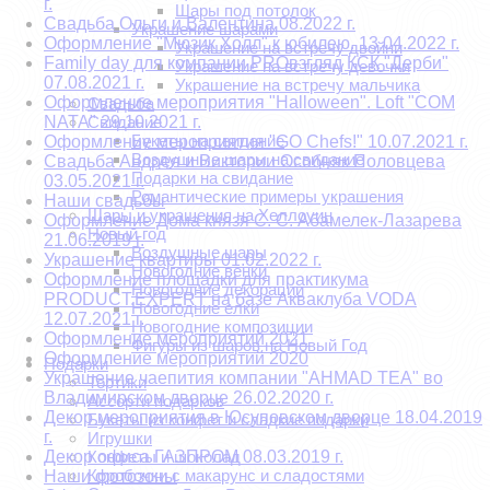
г.
Шары под потолок
Свадьба Ольги и Валентина 08.2022 г.
Украшение шарами
Оформление "Мюзик Холл" к юбилею. 13.04.2022 г.
Украшение на встречу двойни
Family day для компании PROвзгляд КСК "Дерби"
Украшение на встречу девочки
07.08.2021 г.
Украшение на встречу мальчика
Оформление мероприятия "Halloween". Loft "COM
Свадьба
NATA" 29.10.2021 г.
Свидание
Букеты на свидание
Оформление мероприятия "GO Chefs!" 10.07.2021 г.
Воздушные шары на свидание
Свадьба Андрея и Виктории Особняк Половцева
Подарки на свидание
03.05.2021 г.
Романтические примеры украшения
Наши свадьбы
Шары и украшения на Хеллоуин
Оформление Дома князя С. С. Абамелек-Лазарева
Новый год
21.06.2019 г.
Воздушные шары
Украшение квартиры 01.02.2022 г.
Новогодние венки
Оформление площадки для практикума
Новогодние декорации
PRODUCT.EXPERT на базе Акваклуба VODA
Новогодние елки
12.07.2021 г.
Новогодние композиции
Оформление мероприятий 2021
Фигуры из шаров на Новый Год
Оформление мероприятий 2020
Подарки
Украшение чаепития компании "AHMAD TEA" во
Тортики
Владимирском дворце 26.02.2020 г.
Ассорти подарков
Декор мероприятия в Юсуповском дворце 18.04.2019
Букеты из конфет и сладкие подарки
г.
Игрушки
Декор офиса ГАЗПРОМ 08.03.2019 г.
Конфеты и шоколад
Коробочки с макарунс и сладостями
Наши фотозоны