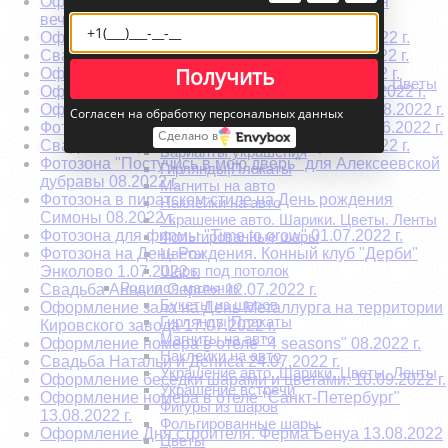
Оформление корпоратива в стиле «Пиратская
Хиты на 14 февраля
вечеринка» 26.08.2022 г.
Цветы на 14 февраля
Оформление свадьбы в стиле БОХО 14.07.2022 г.
Шарики на 14 февраля
Свадебная арка для Ивана и Ирины 13.05.2022 г.
Корпоративное мероприятие
Получить
Оформление ресторана на юбилей 05.05.2022 г.
Новорожденные. Шары. Магниты. Наклейки. Цветы
Оформление актового зала на выпускной 08.2022 г.
Наклейки и магниты на авто
Оформление лофта ко Дню рождения Юлии 08.2022 г.
Согласен на обработку персональных данных
Родилась девочка
Фотозона с пайетками на День Рождения 10.06.2022 г.
Букеты из шаров
Сделано в
Свадебная арка для Марины и Виктора 08.2022 г.
Варианты украшения
Фотозона "Постучись в мою дверь" для Алексеевской
Гирлянды|Плакаты
дубравы 08.2022 г.
Магниты на авто
Фотозона в пиратском стиле на День рождения
Наклейки на авто
Симоны 08.2022 г.
Украшение авто. Шарики. Цветы. Ленты
Фотозона для фирмы "Time to grow" 01.07.2022 г.
Фольгированные шары
Фотозона на День Рождения. Конный клуб "Дерби"
Цветы
Шары под потолок
Энколово 1.07.2022 г.
Родился мальчик
Свадьба Анны и Сергея 12.07.2022 г.
Букеты из шаров
Оформление зала на День Металлурга на территории
Гирлянды|Плакаты
Кировского завода 17.07.2022 г.
Магниты на авто
Оформление номера в отеле "4 seasons" 08.2022 г.
Наклейки на авто
Свадьба Натальи и Дениса 24.07.2022 г.
Украшение авто. Шарики. Цветы. Ленты
Оформление беседки шарами и цветами. 10.09.2022 г.
Украшение встречи
Оформление номера в отеле "Санкт-Петербург"
Фигуры из шаров
13.08.2022 г.
Фольгированные шары
Оформление Дня строителя. Ферма Бенуа 13.08.2022
Цветы