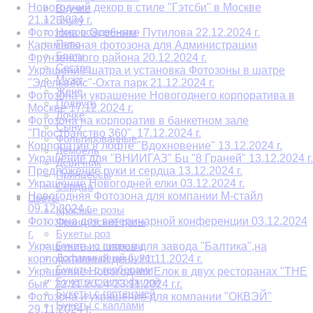
Новогодний декор в стиле "Гэтсби" в Москве
Внучке
21.12.2024 г.
Внуку
Новорожденным
Фотозона в Особняке Путилова 22.12.2024 г.
Папе
Карамельная фотозона для Администрации
Брату
Фрунзенского района 20.12.2024 г.
Сестре
Украшение шатра и установка Фотозоны в шатре
Мужу
"Эдельвейс"-Охта парк 21.12.2024 г.
Жене
Фотозона и украшение Новогоднего корпоратива в
Подруге
Москве 17.12.2024 г.
Дочке
Фотозона на корпоратив в банкетном зале
Сыну
"Пространство 360". 17.12.2024 г.
Фольгированные
Корпоратив в лофте "Вдохновение" 13.12.2024 г.
Дембель
Украшение для "ВНИИГАЗ" Бц "8 Граней" 13.12.2024 г.
Девичник
Предложение руки и сердца 13.12.2024 г.
Принцессы
Украшение Новогодней елки 03.12.2024 г.
Сердца
Новогодняя Фотозона для компании М-стайл
Цветы
09.12.2024 г.
Красные розы
Фотозона для ветеринарной конференции 03.12.2024
Французские розы
г.
Букеты роз
Букеты с пионами
Украшение из шаров для завода "Балтика",на
Дофаминовый букет
корпоративный день 21.11.2024 г.
Букеты с герберами
Украшение Новогодних Елок в двух ресторанах "THE
Букеты с гипсофилой
бык" 22.11.2024-23.11.2024 г.г.
Букеты с гортензией
Фотозона и украшение для компании "ОКВЭЙ"
Букеты с каллами
29.11.2024 г.