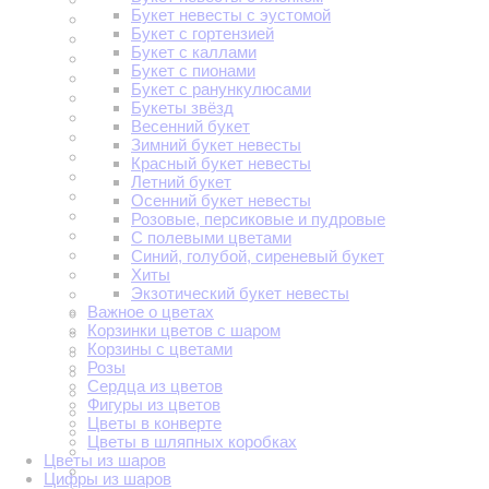
Букет невесты с эустомой
Букет с гортензией
Букет с каллами
Букет с пионами
Букет с ранункулюсами
Букеты звёзд
Весенний букет
Зимний букет невесты
Красный букет невесты
Летний букет
Осенний букет невесты
Розовые, персиковые и пудровые
С полевыми цветами
Синий, голубой, сиреневый букет
Хиты
Экзотический букет невесты
Важное о цветах
Корзинки цветов с шаром
Корзины с цветами
Розы
Сердца из цветов
Фигуры из цветов
Цветы в конверте
Цветы в шляпных коробках
Цветы из шаров
Цифры из шаров