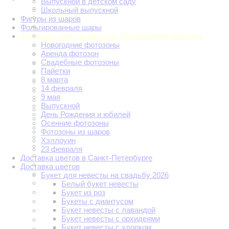
Выпускной в детском саду
Школьный выпускной
Фигуры из шаров
Фольгированные шары
Фотозоны. Аренда фотозон. Изготовление фотозон
Новогодние фотозоны
Аренда фотозон
Свадебные фотозоны
Пайетки
8 марта
14 февраля
9 мая
Выпускной
День Рождения и юбилей
Осенние фотозоны
Фотозоны из шаров
Хэллоуин
23 февраля
Доставка цветов в Санкт-Петербурге
Доставка цветов
Букет для невесты на свадьбу 2026
Белый букет невесты
Букет из роз
Букеты с диантусом
Букет невесты с лавандой
Букет невесты с орхидеями
Букет невесты с хлопком