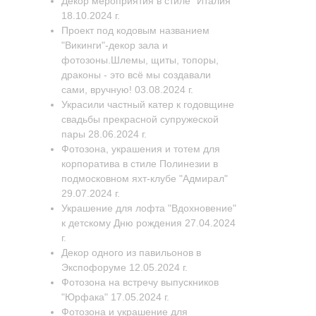
Декор мероприятия в стиле "Италия"
18.10.2024 г.
Проект под кодовым названием
"Викинги"-декор зала и
фотозоны.Шлемы, щиты, топоры,
драконы - это всё мы создавали
сами, вручную! 03.08.2024 г.
Украсили частный катер к годовщине
свадьбы прекрасной супружеской
пары 28.06.2024 г.
Фотозона, украшения и тотем для
корпоратива в стиле Полинезии в
подмосковном яхт-клубе "Адмирал"
29.07.2024 г.
Украшение для лофта "Вдохновение"
к детскому Дню рождения 27.04.2024
г.
Декор одного из павильонов в
Экспофоруме 12.05.2024 г.
Фотозона на встречу выпускников
"Юрфака" 17.05.2024 г.
Фотозона и украшение для