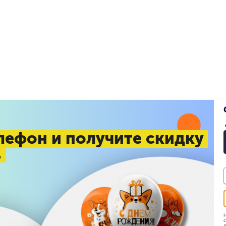
лефон и получите скидку
%
Н
с
д