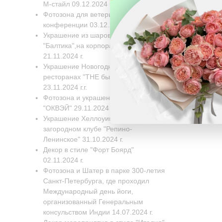
М-стайл 09.12.2024 г.
Фотозона для ветеринарной
конференции 03.12.2024 г.
Украшение из шаров для завода
"Балтика",на корпоративный день
21.11.2024 г.
Украшение Новогодних Елок в двух
ресторанах "THE бык" 22.11.2024-
23.11.2024 г.г.
Фотозона и украшение для компании
"ОКВЭЙ" 29.11.2024 г.
Украшение Хеллоуина по-русски в
загородном клубе "Репино-
Ленинское" 31.10.2024 г.
Декор в стиле "Форт Боярд"
02.11.2024 г.
Фотозона и Шатер в парке 300-летия
Санкт-Петербурга, где проходил
Международный день йоги,
организованный Генеральным
консульством Индии 14.07.2024 г.