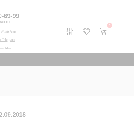
0-69-99
il.ru
0
 WhatsApp
 Telegram
нам Max
.09.2018