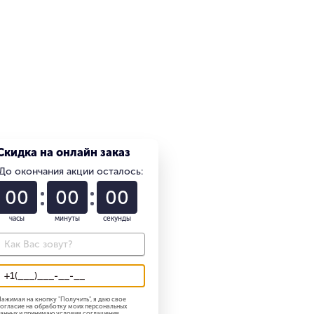
Скидка на онлайн заказ
До окончания акции осталось:
01
22
58
часы
минуты
секунды
ажимая на кнопку "
Получить
", я даю свое
огласие на обработку моих персональных
анных и принимаю
условия соглашения