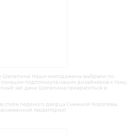
че Шелепина. Наши молодожены выбрали по-
а локации подтолкнула наших дизайнеров к тому,
етный зал дачи Шелепина превратиться в
в стиле ледяного дворца Снежной Королевы,
 заснеженной территории!