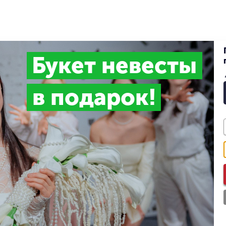
Букет невесты
в подарок!
бе на даче Шелепена