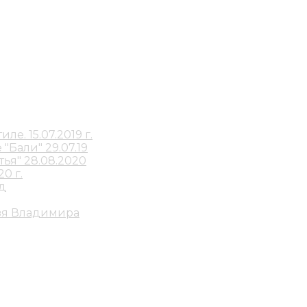
е. 15.07.2019 г.
"Бали" 29.07.19
ья" 28.08.2020
0 г.
д
зя Владимира