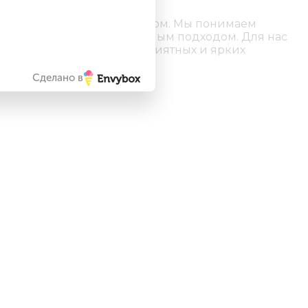
егионах России и за рубежом. Мы понимаем
ой, чутким и индивидуальным подходом. Для нас
ился как одно из самых приятных и ярких
Сделано в