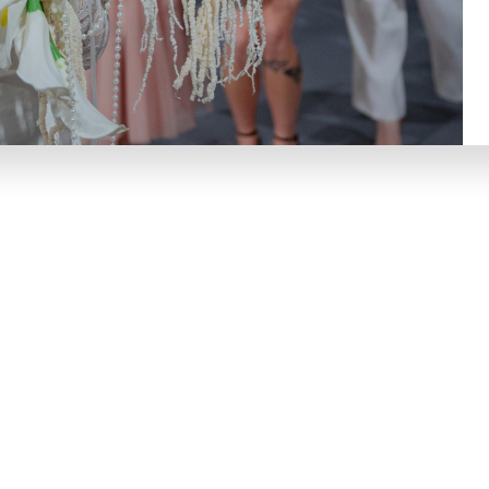
ется на организации свадеб в Санкт-Петербурге, р
тому к организации свадеб всегда относимся с душ
альностью, а ваш свадебный день для гостей запомн