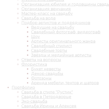
Организация юбилея и годовщины свад
Организация венчания
Мастер-класс на свадьбу
Свадьба на воде
Подбор артистов и подрядчиков
Ведущие на свадьбу
Свадебный фотограф, видеограф
Шоу
Артисты оригинального жанра
Свадебный стилист
Свадебные торты
Звёзды и медийные артисты
Ответы на вопросы
Флористика
Букет невесты
Декор свадьбы
Фотозоны
Аренда мебели, тентов и шатров
Портфолио
Свадьба в стиле "Рустик"
Свадьба в Петродворце
Эко-свадьба
Свадьба Ирины и Алексея