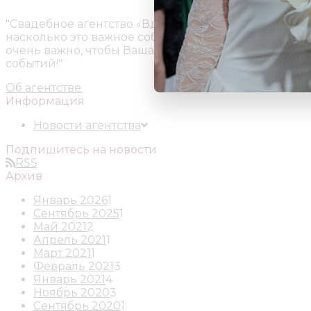
"Свадебное агентство «Вдохновение» специализиру
насколько это важное событие в вашей жизни, поэ
очень важно, чтобы Ваша «свадьба мечты» стала ре
событий!"
Об агентстве
Информация
Новости агентства
Подпишитесь на новости
RSS
Архив
Январь 2026
1
Сентябрь 2025
1
Май 2021
2
Апрель 2021
1
Март 2021
1
Февраль 2021
3
Январь 2021
4
Ноябрь 2020
3
Сентябрь 2020
1