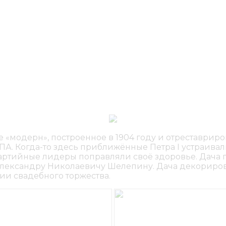
е «модерн», построенное в 1904 году и отреставриро
ПА. Когда-то здесь приближённые Петра I устраива
партийные лидеры поправляли своё здоровье. Дача 
Александру Николаевичу Шелепину. Дача декорирова
ии свадебного торжества.