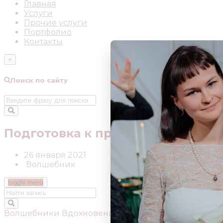
Главная
Услуги
Прочие услуги
Портфолио
Контакты
×
Поиск по сайту
Подготовка к прекрасной свадь
26 января 2021
Волшебник
toggle menu
Волшебники Вдохновения