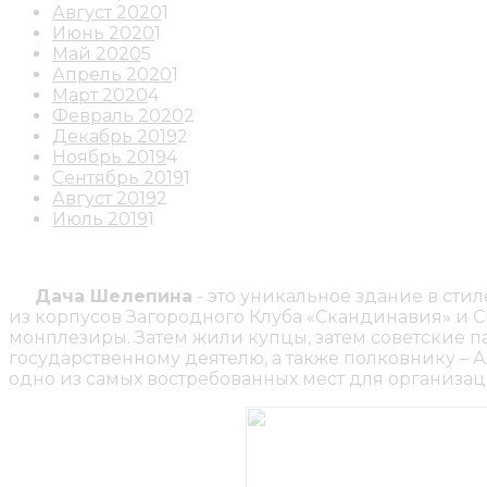
Август 2020
1
Июнь 2020
1
Май 2020
5
Апрель 2020
1
Март 2020
4
Февраль 2020
2
Декабрь 2019
2
Ноябрь 2019
4
Сентябрь 2019
1
Август 2019
2
Июль 2019
1
Дача Шелепина
- это уникальное здание в стил
из корпусов Загородного Клуба «Скандинавия» и С
монплезиры. Затем жили купцы, затем советские 
государственному деятелю, а также полковнику – 
одно из самых востребованных мест для организац