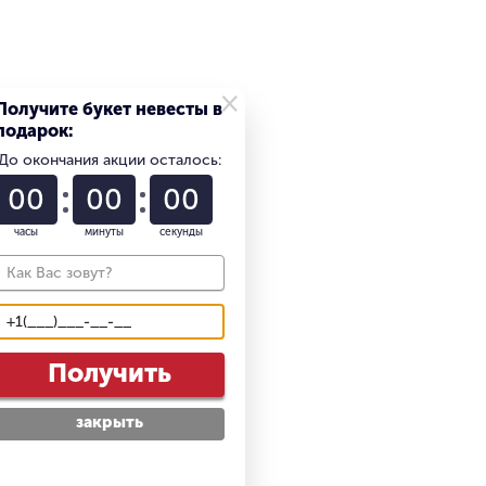
×
Получите букет невесты в
подарок:
До окончания акции осталось:
01
59
58
часы
минуты
секунды
Получить
закрыть