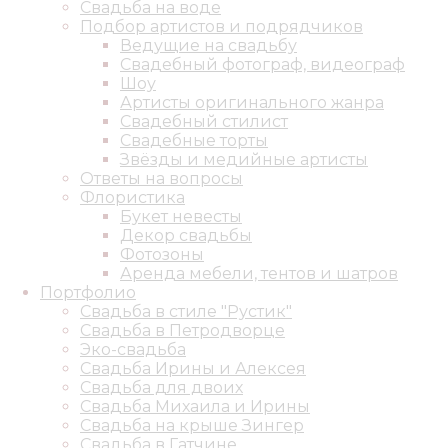
Свадьба на воде
Подбор артистов и подрядчиков
Ведущие на свадьбу
Свадебный фотограф, видеограф
Шоу
Артисты оригинального жанра
Свадебный стилист
Свадебные торты
Звёзды и медийные артисты
Ответы на вопросы
Флористика
Букет невесты
Декор свадьбы
Фотозоны
Аренда мебели, тентов и шатров
Портфолио
Свадьба в стиле "Рустик"
Свадьба в Петродворце
Эко-свадьба
Свадьба Ирины и Алексея
Свадьба для двоих
Свадьба Михаила и Ирины
Свадьба на крыше Зингер
Свадьба в Гатчине