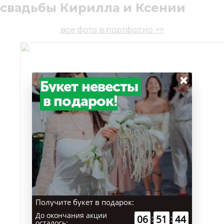
свадьбы Кирилла и Ксении
все фото в портфолио >>
×
Букет невесты
в подарок!
Получите букет в подарок:
До окончания акции
:
:
00
29
58
осталось: