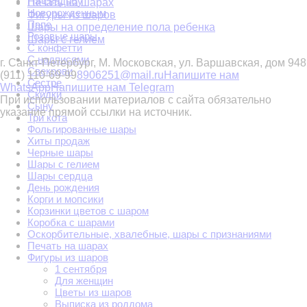
На свадьбу
Печать на шарах
Новорожденным
Фигуры из шаров
Папе
Шары на определение пола ребенка
Розовые шары
Шары с гелием
С конфетти
С надписями
г. Санкт-Петербург, М. Московская, ул. Варшавская, дом 94
8
Свекрови
(911) 110-69-99
8906251@mail.ru
Напишите нам
Сестре
WhatsApp
Напишите нам Telegram
Скидки
При использовании материалов с сайта обязательно
Сыну
указание прямой ссылки на источник.
Три кота
Фольгированные шары
Хиты продаж
Черные шары
Шары с гелием
Шары сердца
День рождения
Корги и мопсики
Корзинки цветов с шаром
Коробка с шарами
Оскорбительные, хвалебные, шары с признаниями
Печать на шарах
Фигуры из шаров
1 сентября
Для женщин
Цветы из шаров
Выписка из роддома