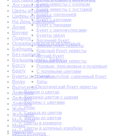
Букет невесты с хлопком
Доставка цветов
Букет невесты с эустомой
Цветы из шаров
Букет с гортензией
Цифры из шаров
Букет с каллами
На День рождения
Букет с пионами
Дочке
Букет с ранункулюсами
Внучке
Букеты звёзд
Подруге
Весенний букет
Оскорбительные и хвалебные
Зимний букет невесты
Бабушке
Красный букет невесты
Без надписи
Летний букет
Большие шары. Баблсы
Осенний букет невесты
Боссу
Розовые, персиковые и пудровые
Брату
С полевыми цветами
Букеты и фонтаны
Синий, голубой, сиреневый букет
Хиты
Внуку
Экзотический букет невесты
Выпускной
Важное о цветах
Девичник
Корзинки цветов с шаром
Дедушке
Корзины с цветами
Дембель
Розы
Жене
Сердца из цветов
Женщине
Фигуры из цветов
Малышам
Цветы в конверте
Маме
Цветы в шляпных коробках
Машинки
Цветы из шаров