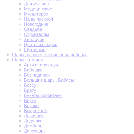
Для мужчин
Медицинские
Мультгерои
На выпускной
Новогодние
Свадьба
Строителям
Хеллоуин
Цветы из шаров
Шуточные
Шары на определение пола ребенка
Шары с гелием
Арки и гирлянды
Бабушке
Без надписи
Большие шары. Баблсы
Боссу
Брату
Букеты и фонтаны
Внуку
Внучке
Выпускной
Девичник
Дедушке
Дембель
Динозавры