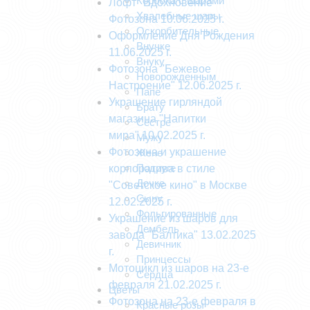
Коробка с шарами
Лофт "Вдохновение"
Хвалебные шары
Фотозона 10.06.2025 г.
Оскорбительные
Оформление Дня Рождения
Внучке
11.06.2025 г.
Внуку
Фотозона "Бежевое
Новорожденным
Настроение" 12.06.2025 г.
Папе
Украшение гирляндой
Брату
магазина "Напитки
Сестре
мира".10.02.2025 г.
Мужу
Фотозона и украшение
Жене
Подруге
корпоратива в стиле
Дочке
"Советское кино" в Москве
Сыну
12.02.2025 г.
Фольгированные
Украшение из шаров для
Дембель
завода "Балтика" 13.02.2025
Девичник
г.
Принцессы
Мотоцикл из шаров на 23-е
Сердца
февраля 21.02.2025 г.
Цветы
Фотозона на 23-е февраля в
Красные розы