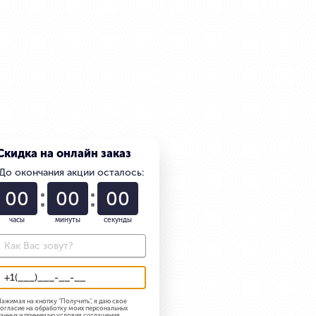
Скидка на онлайн заказ
До окончания акции осталось:
01
22
58
часы
минуты
секунды
ажимая на кнопку "
Получить
", я даю свое
огласие на обработку моих персональных
анных и принимаю
условия соглашения