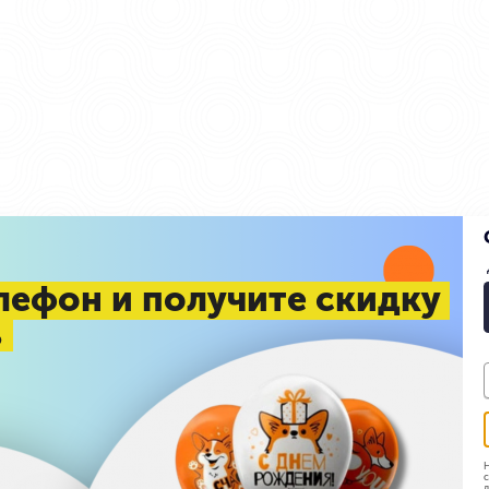
лефон и получите скидку
%
Н
с
д