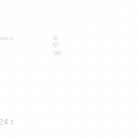
ail.ru
0
4 г.