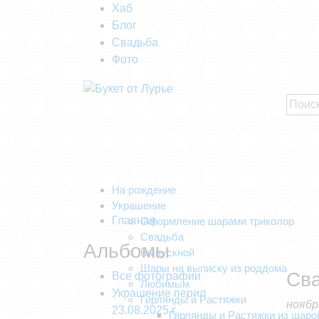
Хаб
Блог
Свадьба
Фото
На рождение
Украшение
Главная
Оформление шарами триколор
Свадьба
Альбомы
Выпускной
Шары на выписку из роддома
Сва
Все фотографии
Любимым
Украшение перил
Гирлянды и Растяжки
ноябр
23.08.2025 г.
Гирлянды и Растяжки из шаро