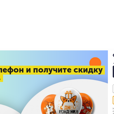
лефон и получите скидку
%
Н
с
д