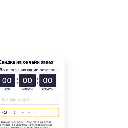
Скидка на онлайн заказ
До окончания акции осталось:
01
22
58
часы
минуты
секунды
ажимая на кнопку "
Получить
", я даю свое
огласие на обработку моих персональных
анных и принимаю
условия соглашения