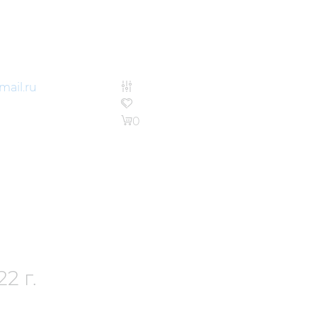
ail.ru
0
2 г.