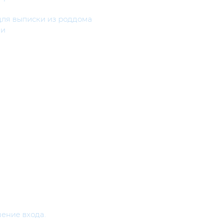
ля выписки из роддома
ми
шение входа.