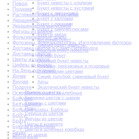
Букет невесты с хлопком
Повод
Букет невесты с эустомой
Подарки
Букет с гортензией
Растяжки|Плакаты|Наклейки
Букет с каллами
Украшение
Букет с пионами
Украшение на выпускной
Букет с ранункулюсами
Фигуры из шаров
Букеты звёзд
Фольгированные шары
Весенний букет
Фотозоны. Аренда фотозон. Изготовление фотозон
Зимний букет невесты
Доставка цветов в Санкт-Петербурге
Красный букет невесты
Доставка цветов
Летний букет
Цветы из шаров
Осенний букет невесты
Цифры из шаров
Розовые, персиковые и пудровые
На День рождения
С полевыми цветами
Дочке
Синий, голубой, сиреневый букет
Внучке
Хиты
Экзотический букет невесты
Подруге
Важное о цветах
Оскорбительные и хвалебные
Корзинки цветов с шаром
Бабушке
Корзины с цветами
Без надписи
Розы
Большие шары. Баблсы
Сердца из цветов
Боссу
Фигуры из цветов
Брату
Цветы в конверте
Букеты и фонтаны
Цветы в шляпных коробках
Внуку
Цветы из шаров
Выпускной