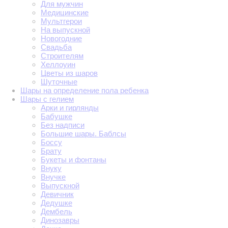
Для мужчин
Медицинские
Мультгерои
На выпускной
Новогодние
Свадьба
Строителям
Хеллоуин
Цветы из шаров
Шуточные
Шары на определение пола ребенка
Шары с гелием
Арки и гирлянды
Бабушке
Без надписи
Большие шары. Баблсы
Боссу
Брату
Букеты и фонтаны
Внуку
Внучке
Выпускной
Девичник
Дедушке
Дембель
Динозавры