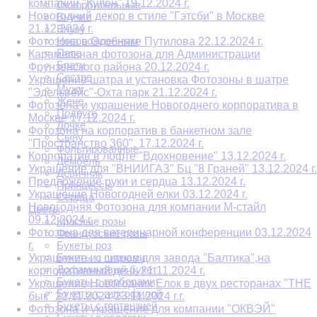
компании "Кулон" 19.12.2024 г.
Оскорбительные
Новогодний декор в стиле "Гэтсби" в Москве
Внучке
21.12.2024 г.
Внуку
Новорожденным
Фотозона в Особняке Путилова 22.12.2024 г.
Папе
Карамельная фотозона для Администрации
Брату
Фрунзенского района 20.12.2024 г.
Сестре
Украшение шатра и установка Фотозоны в шатре
Мужу
"Эдельвейс"-Охта парк 21.12.2024 г.
Жене
Фотозона и украшение Новогоднего корпоратива в
Подруге
Москве 17.12.2024 г.
Дочке
Фотозона на корпоратив в банкетном зале
Сыну
"Пространство 360". 17.12.2024 г.
Фольгированные
Корпоратив в лофте "Вдохновение" 13.12.2024 г.
Дембель
Украшение для "ВНИИГАЗ" Бц "8 Граней" 13.12.2024 г.
Девичник
Предложение руки и сердца 13.12.2024 г.
Принцессы
Украшение Новогодней елки 03.12.2024 г.
Сердца
Новогодняя Фотозона для компании М-стайл
Цветы
09.12.2024 г.
Красные розы
Фотозона для ветеринарной конференции 03.12.2024
Французские розы
г.
Букеты роз
Букеты с пионами
Украшение из шаров для завода "Балтика",на
Дофаминовый букет
корпоративный день 21.11.2024 г.
Букеты с герберами
Украшение Новогодних Елок в двух ресторанах "THE
Букеты с гипсофилой
бык" 22.11.2024-23.11.2024 г.г.
Букеты с гортензией
Фотозона и украшение для компании "ОКВЭЙ"