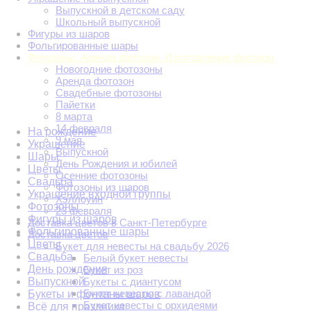
Выпускной в детском саду
Школьный выпускной
Фигуры из шаров
Фольгированные шары
Фотозоны. Аренда фотозон. Изготовление фотозон
Новогодние фотозоны
Аренда фотозон
Свадебные фотозоны
Пайетки
8 марта
14 февраля
На рождение
9 мая
Украшение
Выпускной
Шары
День Рождения и юбилей
Цветы
Осенние фотозоны
Свадьба
Фотозоны из шаров
Украшение входной группы
Хэллоуин
Фотозоны
23 февраля
Фигуры из шаров
Доставка цветов в Санкт-Петербурге
Фольгированные шары
Доставка цветов
Цветы
Букет для невесты на свадьбу 2026
Свадьба
Белый букет невесты
День рождения
Букет из роз
Выпускной
Букеты с диантусом
Букет невесты с лавандой
Букеты и фонтаны шаров
Букет невесты с орхидеями
Всё для праздника