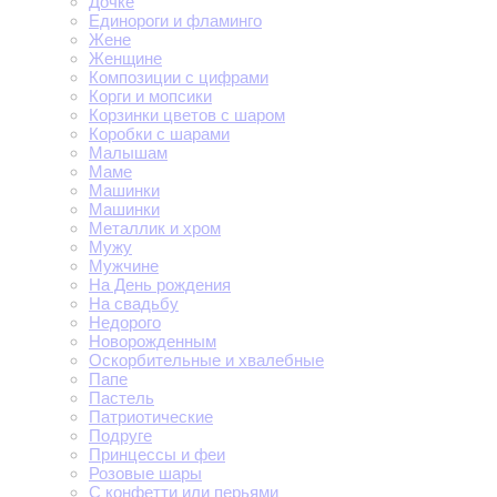
Дочке
Единороги и фламинго
Жене
Женщине
Композиции с цифрами
Корги и мопсики
Корзинки цветов с шаром
Коробки с шарами
Малышам
Маме
Машинки
Машинки
Металлик и хром
Мужу
Мужчине
На День рождения
На свадьбу
Недорого
Новорожденным
Оскорбительные и хвалебные
Папе
Пастель
Патриотические
Подруге
Принцессы и феи
Розовые шары
С конфетти или перьями