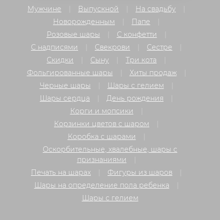
Мужчине
Выпускной
На свадьбу
Новорожденным
Папе
Розовые шары
С конфетти
С надписями
Свекрови
Сестре
Скидки
Сыну
Три кота
Фольгированные шары
Хиты продаж
Черные шары
Шары с гелием
Шары сердца
День рождения
Корги и мопсики
Корзинки цветов с шаром
Коробка с шарами
Оскорбительные, хвалебные, шары с
признаниями
Печать на шарах
Фигуры из шаров
Шары на определение пола ребенка
Шары с гелием