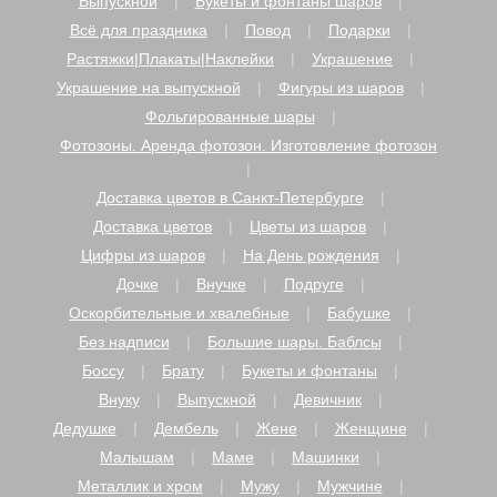
Выпускной
Букеты и фонтаны шаров
Всё для праздника
Повод
Подарки
Растяжки|Плакаты|Наклейки
Украшение
Украшение на выпускной
Фигуры из шаров
Фольгированные шары
Фотозоны. Аренда фотозон. Изготовление фотозон
Доставка цветов в Санкт-Петербурге
Доставка цветов
Цветы из шаров
Цифры из шаров
На День рождения
Дочке
Внучке
Подруге
Оскорбительные и хвалебные
Бабушке
Без надписи
Большие шары. Баблсы
Боссу
Брату
Букеты и фонтаны
Внуку
Выпускной
Девичник
Дедушке
Дембель
Жене
Женщине
Малышам
Маме
Машинки
Металлик и хром
Мужу
Мужчине