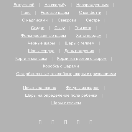
Выпускной
На свадьбу
Новорожденным
Папе
Розовые шары
С конфетти
С надписями
Свекрови
Сестре
Скидки
Сыну
Три кота
Фольгированные шары
Хиты продаж
Черные шары
Шары с гелием
Шары сердца
День рождения
Корги и мопсики
Корзинки цветов с шаром
Коробка с шарами
Оскорбительные, хвалебные, шары с признаниями
Печать на шарах
Фигуры из шаров
Шары на определение пола ребенка
Шары с гелием