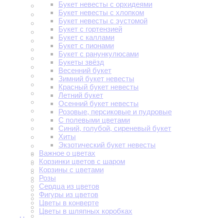
Букет невесты с орхидеями
Букет невесты с хлопком
Букет невесты с эустомой
Букет с гортензией
Букет с каллами
Букет с пионами
Букет с ранункулюсами
Букеты звёзд
Весенний букет
Зимний букет невесты
Красный букет невесты
Летний букет
Осенний букет невесты
Розовые, персиковые и пудровые
С полевыми цветами
Синий, голубой, сиреневый букет
Хиты
Экзотический букет невесты
Важное о цветах
Корзинки цветов с шаром
Корзины с цветами
Розы
Сердца из цветов
Фигуры из цветов
Цветы в конверте
Цветы в шляпных коробках