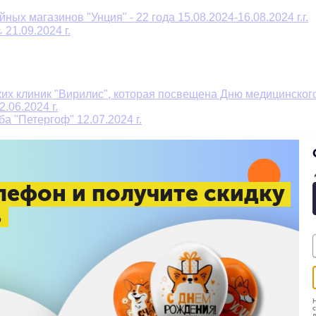
ых магазинов "Унция" - 22 года 15.08.2024-16.08.2024 г.г.
21.09.2024 г.
их клиник "Вирилис", которая посвещена Дню медицинского 
.06.2024 г.
а "Петергоф" 12.07.2024 г.
 г.
 г.
лефон и получите скидку
%
ного магазина "Aura of Bohemia" 08.09.2024 г.
6.03.204 г.
ва 13.01.2024 г.
Н
с
д