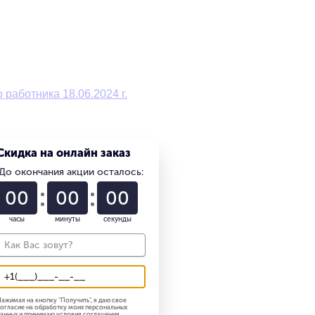
работника 18.06.2024 г.
Скидка на онлайн заказ
До окончания акции осталось:
01
22
57
часы
минуты
секунды
ажимая на кнопку "
Получить
", я даю свое
огласие на обработку моих персональных
анных и принимаю
условия соглашения