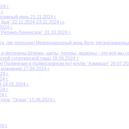
4 г.
г.
тивный день 21.11.2024 г.
к" 22.11.2024-23.11.2024 г.г.
024 г.
Репино-Ленинское" 31.10.2024 г.
га, где проходил Международный день йоги, организованны
и фотозоны.Шлемы, щиты, топоры, драконы - это всё мы соз
сной супружеской пары 28.06.2024 г.
е Полинезии в подмосковном яхт-клубе "Адмирал" 29.07.202
рождения 27.04.2024 г.
4 г.
4 г.
18.05.2024 г.
4 г.
4 г.
иле "Оскар" 15.08.2024 г.
4 г.