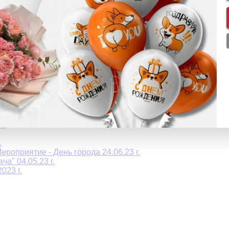
плекса СПб 15.12.2023 г.
 12.2023г.
хореографическому искусству Art Planet 29.10.2023 г.
23 г.
еских сортов 16.10.2023 г.
 (Баскетбольный клуб Зенит) 26.09.2023 г.
 г.
СЬ 09.2023 г.
г.
.
роприятие - День города 24.06.23 г.
а" 04.05.23 г.
023 г.