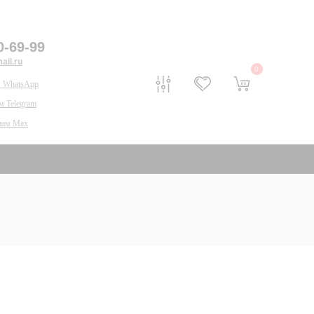
0-69-99
il.ru
0
 WhatsApp
м Telegram
нам Max