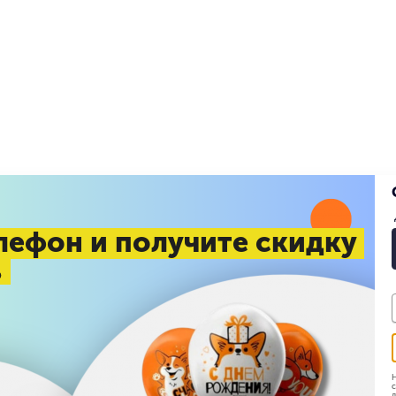
лефон и получите скидку
%
Н
с
д