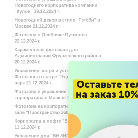
Новогоднего корпоратива компании
"Кулон" 19.12.2024 г.
Новогодний декор в стиле "Гэтсби" в
Москве 21.12.2024 г.
Фотозона в Особняке Путилова
22.12.2024 г.
Карамельная фотозона для
Администрации Фрунзенского района
20.12.2024 г.
Украшение шатра и установка
Фотозоны в шатре "Эдельвейс"-Охта
Оставьте те
парк 21.12.2024 г.
на заказ 10
Фотозона и украшение Новогоднего
корпоратива в Москве 17.12.2024 г.
Фотозона на корпоратив в банкетном
зале "Пространство 360". 17.12.2024 г.
Корпоратив в лофте "Вдохновение"
13.12.2024 г.
Украшение для "ВНИИГАЗ" Бц "8