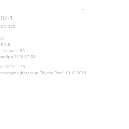
07-1
KON D90
/8
:
F/1.9
асстояние:
50
екабря 2018 17:53
ня 2020 11:29
овогодняя фотозона "Мулен Руж". 19.12.2018