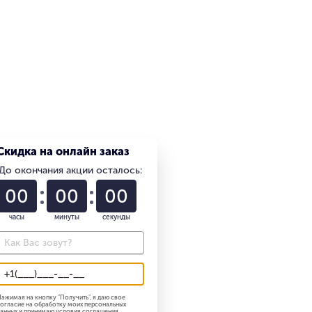
Скидка на онлайн заказ
До окончания акции осталось:
01
22
58
часы
минуты
секунды
ажимая на кнопку "
Получить
", я даю свое
огласие на обработку моих персональных
анных и принимаю
условия соглашения