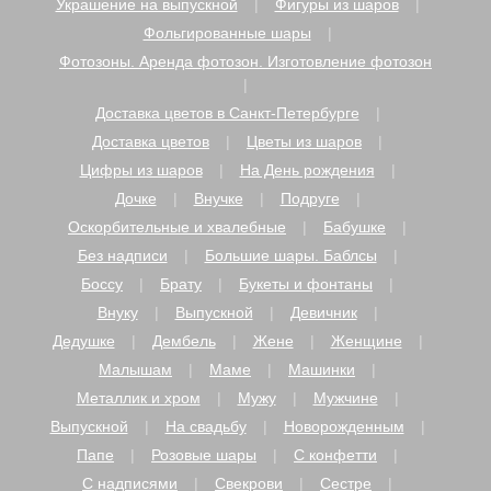
Украшение на выпускной
Фигуры из шаров
Фольгированные шары
Фотозоны. Аренда фотозон. Изготовление фотозон
Доставка цветов в Санкт-Петербурге
Доставка цветов
Цветы из шаров
Цифры из шаров
На День рождения
Дочке
Внучке
Подруге
Оскорбительные и хвалебные
Бабушке
Без надписи
Большие шары. Баблсы
Боссу
Брату
Букеты и фонтаны
Внуку
Выпускной
Девичник
Дедушке
Дембель
Жене
Женщине
Малышам
Маме
Машинки
Металлик и хром
Мужу
Мужчине
Выпускной
На свадьбу
Новорожденным
Папе
Розовые шары
С конфетти
С надписями
Свекрови
Сестре