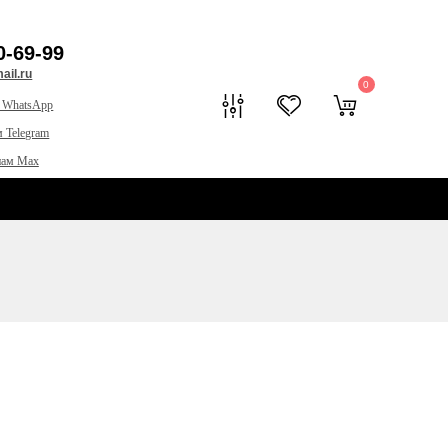
0-69-99
il.ru
0
 WhatsApp
 Telegram
нам Max