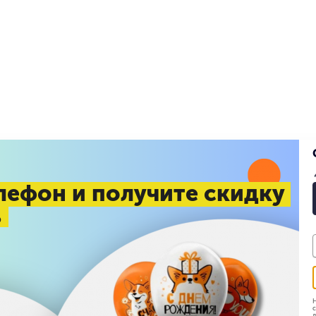
лефон и получите скидку
%
Н
с
д