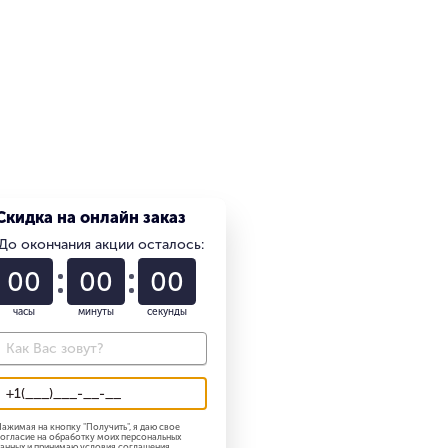
Скидка на онлайн заказ
До окончания акции осталось:
01
22
58
часы
минуты
секунды
ажимая на кнопку "
Получить
", я даю свое
огласие на обработку моих персональных
анных и принимаю
условия соглашения