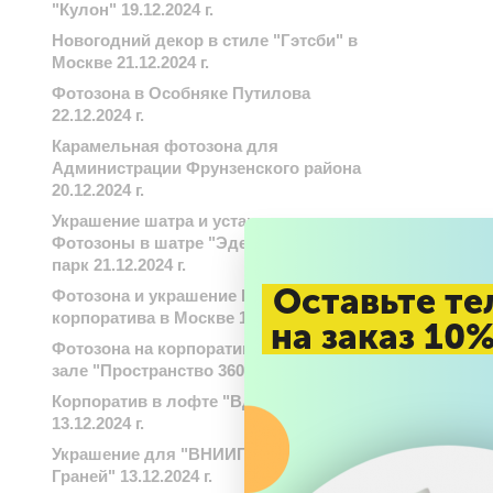
"Кулон" 19.12.2024 г.
Новогодний декор в стиле "Гэтсби" в
Москве 21.12.2024 г.
Фотозона в Особняке Путилова
22.12.2024 г.
Карамельная фотозона для
Администрации Фрунзенского района
20.12.2024 г.
Украшение шатра и установка
Фотозоны в шатре "Эдельвейс"-Охта
парк 21.12.2024 г.
Оставьте те
Фотозона и украшение Новогоднего
корпоратива в Москве 17.12.2024 г.
на заказ 10
Фотозона на корпоратив в банкетном
зале "Пространство 360". 17.12.2024 г.
Корпоратив в лофте "Вдохновение"
13.12.2024 г.
Украшение для "ВНИИГАЗ" Бц "8
Граней" 13.12.2024 г.