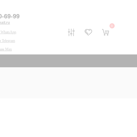
0-69-99
il.ru
0
 WhatsApp
 Telegram
нам Max