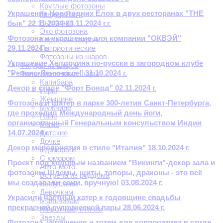
Круглые фотозоны
Украшение Новогодних Елок в двух ресторанах "THE
Гендер Пати
Выставка
бык" 22.11.2024-23.11.2024 г.г.
Эко фотозона
Фотозона и украшение для компании "ОКВЭЙ"
Корзина с шаром
29.11.2024 г.
Патриотические
Фотозоны из шаров
Украшение Хеллоуина по-русски в загородном клубе
Фигуры из шаров
"Репино-Ленинское" 31.10.2024 г.
Фольгированные шары
Капибара
Декор в стиле "Форт Боярд" 02.11.2024 г.
Игры
Женщине
Фотозона и Шатер в парке 300-летия Санкт-Петербурга,
Мужчине
где проходил Международный день йоги,
Папе
организованный Генеральным консульством Индии
Маме
14.07.2024 г.
Детские
Дочке
Декор мероприятия в стиле "Италия" 18.10.2024 г.
Единороги
С юмором
Проект под кодовым названием "Викинги"-декор зала и
Авто-мото
фотозоны.Шлемы, щиты, топоры, драконы - это всё
Встреча из роддома
мы создавали сами, вручную! 03.08.2024 г.
Выпускной
Девочкам
Украсили частный катер к годовщине свадьбы
Мальчикам
прекрасной супружеской пары 28.06.2024 г.
Животные, птички
Звезды
Фотозона, украшения и тотем для корпоратива в стиле