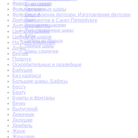
Фигуры из шаров
С надписью
Свекрови
Фольгированные шары
Сестре
Фотозоны. Аренда фотозон. Изготовление фотозон
Сыну
Доставка цветов в Санкт-Петербурге
Украшение шарами
Доставка цветов
Фольгированные шары
Цветы из шаров
Хиты
Цифры из шаров
Цифры из фольги
На День рождения
Черные шары
Дочке
Шары сердечки
Внучке
Подруге
Оскорбительные и хвалебные
Бабушке
Без надписи
Большие шары. Баблсы
Боссу
Брату
Букеты и фонтаны
Внуку
Выпускной
Девичник
Дедушке
Дембель
Жене
Женщине