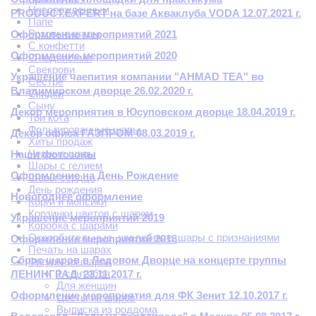
Новорожденным
PRODUCT.EXPERT на базе Акваклуба VODA 12.07.2021 г.
Папе
Розовые шары
Оформление мероприятий 2021
С конфетти
Оформление мероприятий 2020
С надписями
Свекрови
Украшение чаепития компании "AHMAD TEA" во
Сестре
Владимирском дворце 26.02.2020 г.
Скидки
Сыну
Декор мероприятия в Юсуповском дворце 18.04.2019 г.
Три кота
Фольгированные шары
Декор офиса ГАЗПРОМ 08.03.2019 г.
Хиты продаж
Черные шары
Наши фотозоны
Шары с гелием
Оформление на День Рождение
Шары сердца
День рождения
Новогоднее оформление
Корги и мопсики
Корзинки цветов с шаром
Украшение мероприятий 2019
Коробка с шарами
Оскорбительные, хвалебные, шары с признаниями
Оформление мероприятий 2018
Печать на шарах
Сброс шаров в Ледовом Дворце на концерте группы
Фигуры из шаров
1 сентября
ЛЕНИНГРАД. 23.11.2017 г.
Для женщин
Оформление мероприятия для ФК Зенит 12.10.2017 г.
Цветы из шаров
Выписка из роддома