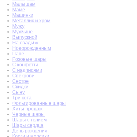
Малышам
Маме
Машинки
Металлик и хром
Мужу
Мужчине
Выпускной
На свадьбу
Новорожденным
Папе
Розовые шары
С конфетти
С надписями
Свекрови
Сестре
Скидки
Сыну
Три кота
Фольгированные шары
Хиты продаж
Черные шары
Шары с гелием
Шары сердца
День рождения
Корги и мопсики