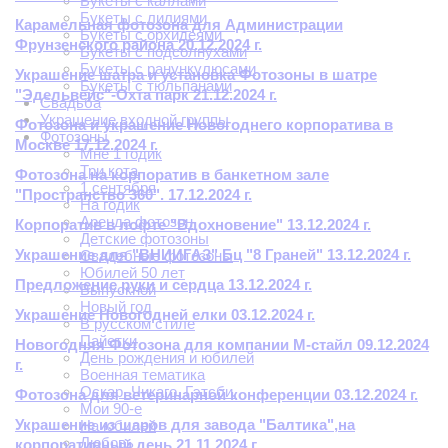
Букеты с каллами
Букеты с лилиями
Карамельная фотозона для Администрации
Букеты с орхидеями
Фрунзенского района 20.12.2024 г.
Букеты с подсолнухами
Букеты с ранункулюсами
Украшение шатра и установка Фотозоны в шатре
Букеты с тюльпанами
"Эдельвейс"-Охта парк 21.12.2024 г.
Свадьба
Украшение входной группы
Фотозона и украшение Новогоднего корпоратива в
Фотозоны
Москве 17.12.2024 г.
Мне 1 годик
Три кота
Фотозона на корпоратив в банкетном зале
1 сентября
"Пространство 360". 17.12.2024 г.
На годик
Аренда фотозон
Корпоратив в лофте "Вдохновение" 13.12.2024 г.
Детские фотозоны
Украшение для "ВНИИГАЗ" Бц "8 Граней" 13.12.2024 г.
Свадебные фотозоны
Юбилей 50 лет
Предложение руки и сердца 13.12.2024 г.
Выпускной
Новый год
Украшение Новогодней елки 03.12.2024 г.
В русском стиле
Пайетки
Новогодняя Фотозона для компании М-стайл 09.12.2024
День рождения и юбилей
г.
Военная тематика
Оскар. Чикаго. Гэтсби.
Фотозона для ветеринарной конференции 03.12.2024 г.
Мои 90-е
Украшение из шаров для завода "Балтика",на
На юбилей
Любовь
корпоративный день 21.11.2024 г.