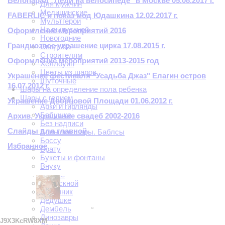
Велопарад "Леди на велосипеде" в Москве 05.08.2017​​ г.
Для мужчин
Медицинские
FABERLIC и показ мод Юдашкина 12.02.2017 г.
Мультгерои
На выпускной
Оформление мероприятий 2016
Новогодние
Грандиозное украшение цирка 17.08.2015 г.
Свадьба
Строителям
Оформление мероприятий 2013-2015 год
Хеллоуин
Цветы из шаров
Украшение фестиваля "Усадьба Джаз" Елагин остров
Шуточные
16.07.2012 г.
Шары на определение пола ребенка
Шары с гелием
Украшение Дворцовой Площади 01.06.2012 г.
Арки и гирлянды
Бабушке
Архив. Украшение свадеб 2002-2016
Без надписи
Слайды для главной
Большие шары. Баблсы
Боссу
Избранное
Брату
Букеты и фонтаны
Внуку
Внучке
Выпускной
Девичник
Дедушке
Дембель
Динозавры
J9X3KcRW8XM