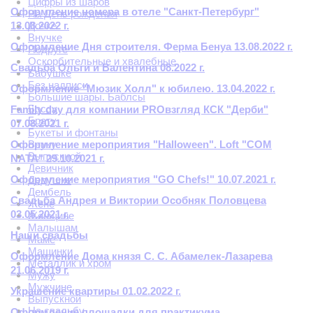
Цифры из шаров
Оформление номера в отеле "Санкт-Петербург"
На День рождения
13.08.2022 г.
Дочке
Внучке
Оформление Дня строителя. Ферма Бенуа 13.08.2022 г.
Подруге
Оскорбительные и хвалебные
Свадьба Ольги и Валентина 08.2022 г.
Бабушке
Без надписи
Оформление "Мюзик Холл" к юбилею. 13.04.2022 г.
Большие шары. Баблсы
Боссу
Family day для компании PROвзгляд КСК "Дерби"
Брату
07.08.2021 г.
Букеты и фонтаны
Оформление мероприятия "Halloween". Loft "COM
Внуку
Выпускной
NATA" 29.10.2021 г.
Девичник
Оформление мероприятия "GO Chefs!" 10.07.2021 г.
Дедушке
Дембель
Свадьба Андрея и Виктории Особняк Половцева
Жене
03.05.2021 г.
Женщине
Малышам
Наши свадьбы
Маме
Машинки
Оформление Дома князя С. С. Абамелек-Лазарева
Металлик и хром
21.06.2019 г.
Мужу
Мужчине
Украшение квартиры 01.02.2022 г.
Выпускной
На свадьбу
Оформление площадки для практикума