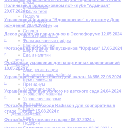
Круги
Полинезии в подмосковном яхт-клубе "Адмирал"
Круги и луна
29.07.2024 г.
Люблю тебя
Подруге
Украшение для лофта "Вдохновение" к детскому Дню
Мульт герои
рождения 27.04.2024 г.
С Днем Рождения
Сердца
Декор одного из павильонов в Экспофоруме 12.05.2024
Феи и Принцессы
г.
Фольгированные цифры
Шарики ходячки
Фотозона на встречу выпускников "Юрфака" 17.05.2024
Шары Баблс
г.
Еда и напитки
Цветы
Фотозона и украшение для спортивных соревнований
Свадьба
18.05.2024 г.
Арки регистрации
Большие шары. Баблсы
Украшение сцены и класса для школы №596 22.05.2024
Букет невесты
г.
Президиум
Украшение зала
Украшение для выпускного из детского сада 24.04.2024
Украшение машины
г.
Украшение шарами
Фотозоны
Фотозона на теплоходе Radisson для корпоратива в
Шары
стиле "Оскар" 15.08.2024 г.
День рождения
Шары
Фотозона для ярмарке в парке 06.07.2024 г.
Подарки
Сладости