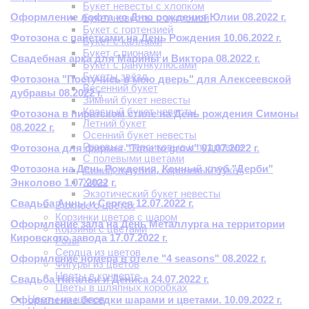
Букет невесты с хлопком
Оформление лофта ко Дню рождения Юлии 08.2022 г.
Букет невесты с эустомой
Букет с гортензией
Фотозона с пайетками на День Рождения 10.06.2022 г.
Букет с каллами
Букет с пионами
Свадебная арка для Марины и Виктора 08.2022 г.
Букет с ранункулюсами
Букеты звёзд
Фотозона "Постучись в мою дверь" для Алексеевской
Весенний букет
дубравы 08.2022 г.
Зимний букет невесты
Красный букет невесты
Фотозона в пиратском стиле на День рождения Симоны
Летний букет
08.2022 г.
Осенний букет невесты
Розовые, персиковые и пудровые
Фотозона для фирмы "Time to grow" 01.07.2022 г.
С полевыми цветами
Фотозона на День Рождения. Конный клуб "Дерби"
Синий, голубой, сиреневый букет
Хиты
Энколово 1.07.2022 г.
Экзотический букет невесты
Свадьба Анны и Сергея 12.07.2022 г.
Важное о цветах
Корзинки цветов с шаром
Оформление зала на День Металлурга на территории
Корзины с цветами
Кировского завода 17.07.2022 г.
Розы
Сердца из цветов
Оформление номера в отеле "4 seasons" 08.2022 г.
Фигуры из цветов
Цветы в конверте
Свадьба Натальи и Дениса 24.07.2022 г.
Цветы в шляпных коробках
Цветы из шаров
Оформление беседки шарами и цветами. 10.09.2022 г.