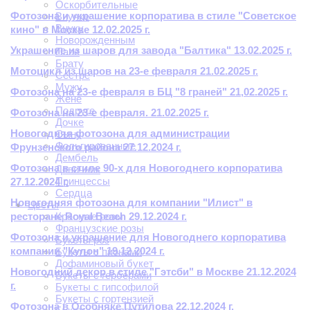
Оскорбительные
Фотозона и украшение корпоратива в стиле "Советское
Внучке
Внуку
кино" в Москве 12.02.2025 г.
Новорожденным
Украшение из шаров для завода "Балтика" 13.02.2025 г.
Папе
Брату
Мотоцикл из шаров на 23-е февраля 21.02.2025 г.
Сестре
Мужу
Фотозона на 23-е февраля в БЦ "8 граней" 21,02.2025 г.
Жене
Подруге
Фотозона на 23-е февраля. 21.02.2025 г.
Дочке
Новогодняя фотозона для администрации
Сыну
Фольгированные
Фрунзенского района 27.12.2024 г.
Дембель
Фотозона в стиле 90-х для Новогоднего корпоратива
Девичник
Принцессы
27.12.2024 г.
Сердца
Новогодняя фотозона для компании "Илист" в
Цветы
ресторане Royal Beach 29.12.2024 г.
Красные розы
Французские розы
Фотозона и украшение для Новогоднего корпоратива
Букеты роз
компании "Кулон" 19.12.2024 г.
Букеты с пионами
Дофаминовый букет
Новогодний декор в стиле "Гэтсби" в Москве 21.12.2024
Букеты с герберами
г.
Букеты с гипсофилой
Букеты с гортензией
Фотозона в Особняке Путилова 22.12.2024 г.