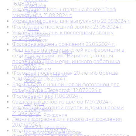
16.08.2024 г.г.
Мужчине
Украшение в Кронштадте на форте "Граф
Папе
Милютин"⚓ 21.09.2024 г.
Маме
Украшение сцены для выпускного 23.05.2024 г.
Детские
Фотозона на последний звонок 23.05.2024 г.
Дочке
Украшение сцены к последнему звонку
Единороги
23.05.2024 г.
С юмором
Фотозона на день рождения 25.05.2024 г.
Авто-мото
Наш декор на медицинской конференции в
Встреча из роддома
сети детских клиник "Вирилис", которая
Выпускной
посвещена Дню медицинского работника
Девочкам
18.06.2024 г.
Мальчикам
Фотозона посвященная 20-летию бренда
Животные, птички
"CAIMAN" 22.06.2024 г.
Звезды
Едем в лето с нашей новой фотозоной для
Круги
гольф-клуба "Петергоф" 12.07.2024 г.
Круги и луна
Фотозона-блеск 11.06.2024 г.
Люблю тебя
Свадебный декор из цветов 17.07.2024 г.
Подруге
Украшение входной группы и дома шарами
Мульт герои
21.09.2024 г.
С Днем Рождения
Летняя фотозона для яркого дня рождения
Сердца
20.07.2024 г.
Феи и Принцессы
Фотозона на 02.09.2024 г.
Фольгированные цифры