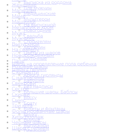
Выписка из роддома
Женщине
Для мужчин
Малышам
Медицинские
Маме
Мультгерои
Машинки
На выпускной
Металлик и хром
Новогодние
Мужу
Свадьба
Мужчине
Строителям
Выпускной
Хеллоуин
На свадьбу
Цветы из шаров
Новорожденным
Шуточные
Папе
Шары на определение пола ребенка
Розовые шары
Шары с гелием
С конфетти
Арки и гирлянды
С надписями
Бабушке
Свекрови
Без надписи
Сестре
Большие шары. Баблсы
Скидки
Боссу
Сыну
Брату
Три кота
Букеты и фонтаны
Фольгированные шары
Внуку
Хиты продаж
Внучке
Черные шары
Выпускной
Шары с гелием
Девичник