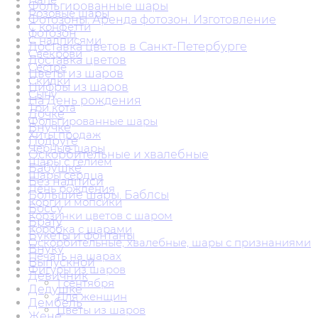
Фольгированные шары
Розовые шары
Фотозоны. Аренда фотозон. Изготовление
С конфетти
фотозон
С надписями
Доставка цветов в Санкт-Петербурге
Свекрови
Доставка цветов
Сестре
Цветы из шаров
Скидки
Цифры из шаров
Сыну
На День рождения
Три кота
Дочке
Фольгированные шары
Внучке
Хиты продаж
Подруге
Черные шары
Оскорбительные и хвалебные
Шары с гелием
Бабушке
Шары сердца
Без надписи
День рождения
Большие шары. Баблсы
Корги и мопсики
Боссу
Корзинки цветов с шаром
Брату
Коробка с шарами
Букеты и фонтаны
Оскорбительные, хвалебные, шары с признаниями
Внуку
Печать на шарах
Выпускной
Фигуры из шаров
Девичник
1 сентября
Дедушке
Для женщин
Дембель
Цветы из шаров
Жене