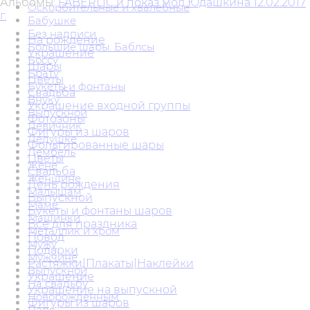
Альбомы:
FABERLIC и показ мод Юдашкина 12.02.2017
Оскорбительные и хвалебные
г.
Бабушке
Без надписи
На рождение
Большие шары. Баблсы
Украшение
Боссу
Шары
Брату
Цветы
Букеты и фонтаны
Свадьба
Внуку
Украшение входной группы
Выпускной
Фотозоны
Девичник
Фигуры из шаров
Дедушке
Фольгированные шары
Дембель
Цветы
Жене
Свадьба
Женщине
День рождения
Малышам
Выпускной
Маме
Букеты и фонтаны шаров
Машинки
Всё для праздника
Металлик и хром
Повод
Мужу
Подарки
Мужчине
Растяжки|Плакаты|Наклейки
Выпускной
Украшение
На свадьбу
Украшение на выпускной
Новорожденным
Фигуры из шаров
Папе