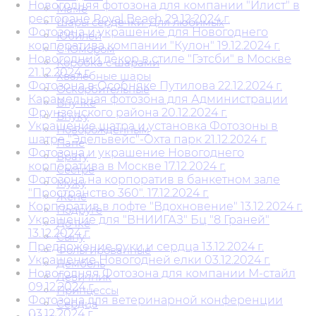
Новогодняя фотозона для компании "Илист" в
Маме
ресторане Royal Beach 29.12.2024 г.
Шары сердечки. Для любимых
Фотозона и украшение для Новогоднего
Юбилей
корпоратива компании "Кулон" 19.12.2024 г.
С Юмором
Новогодний декор в стиле "Гэтсби" в Москве
Коробка с шарами
21.12.2024 г.
Хвалебные шары
Фотозона в Особняке Путилова 22.12.2024 г.
Оскорбительные
Карамельная фотозона для Администрации
Внучке
Фрунзенского района 20.12.2024 г.
Внуку
Украшение шатра и установка Фотозоны в
Новорожденным
шатре "Эдельвейс"-Охта парк 21.12.2024 г.
Папе
Фотозона и украшение Новогоднего
Брату
корпоратива в Москве 17.12.2024 г.
Сестре
Фотозона на корпоратив в банкетном зале
Мужу
"Пространство 360". 17.12.2024 г.
Жене
Корпоратив в лофте "Вдохновение" 13.12.2024 г.
Подруге
Украшение для "ВНИИГАЗ" Бц "8 Граней"
Дочке
13.12.2024 г.
Сыну
Предложение руки и сердца 13.12.2024 г.
Фольгированные
Украшение Новогодней елки 03.12.2024 г.
Дембель
Новогодняя Фотозона для компании М-стайл
Девичник
09.12.2024 г.
Принцессы
Фотозона для ветеринарной конференции
Сердца
03.12.2024 г.