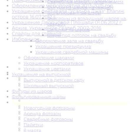
Грандиозное украшение цирка 17.08.2015 г.
Свадебные шары с наполнением
Оформление мероприятий 2013-2015 год
Фигуры из шаров на свадьбу
Украшение фестиваля "Усадьба Джаз" Елагин
Фольгированные шары
остров 16.07.2012 г.
Фотозоны из воздушных шаров на
Украшение Дворцовой Площади 01.06.2012 г.
свадьбу
Архив. Украшение свадеб 2002-2016
Цепочки из шаров
Слайды для главной
Шары под потолок на свадьбу
Избранное
Оформление зала на свадьбу
Украшение президиума
Украшение свадебной машины
Оформление шарами
Украшение корпоративов
Украшение цветами
Украшение на выпускной
Выпускной в детском саду
Школьный выпускной
Фигуры из шаров
Фольгированные шары
Фотозоны. Аренда фотозон. Изготовление фотозон
Новогодние фотозоны
Аренда фотозон
Свадебные фотозоны
Пайетки
8 марта