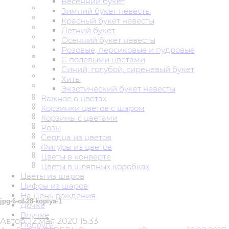
Весенний букет
Зимний букет невесты
Красный букет невесты
Летний букет
Осенний букет невесты
Розовые, персиковые и пудровые
С полевыми цветами
Синий, голубой, сиреневый букет
Хиты
Экзотический букет невесты
Важное о цветах
Корзинки цветов с шаром
Корзины с цветами
Розы
Сердца из цветов
Фигуры из цветов
Цветы в конверте
Цветы в шляпных коробках
Цветы из шаров
Цифры из шаров
На День рождения
jpg-6-of-28-kopiya-1
Дочке
Внучке
Автор:
12 мая 2020 15:33
Подруге