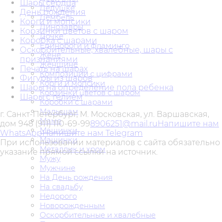
Шары сердца
Дедушке
День рождения
Дембель
Корги и мопсики
Динозавры
Корзинки цветов с шаром
Дочке
Коробка с шарами
Единороги и фламинго
Оскорбительные, хвалебные, шары с
Жене
признаниями
Женщине
Печать на шарах
Композиции с цифрами
Фигуры из шаров
Корги и мопсики
Шары на определение пола ребенка
Корзинки цветов с шаром
Шары с гелием
Коробки с шарами
Малышам
г. Санкт-Петербург, М. Московская, ул. Варшавская,
Маме
дом 94
8 (911) 110-69-99
8906251@mail.ru
Напишите нам
Машинки
WhatsApp
Напишите нам Telegram
Машинки
При использовании материалов с сайта обязательно
Металлик и хром
указание прямой ссылки на источник.
Мужу
Мужчине
На День рождения
На свадьбу
Недорого
Новорожденным
Оскорбительные и хвалебные