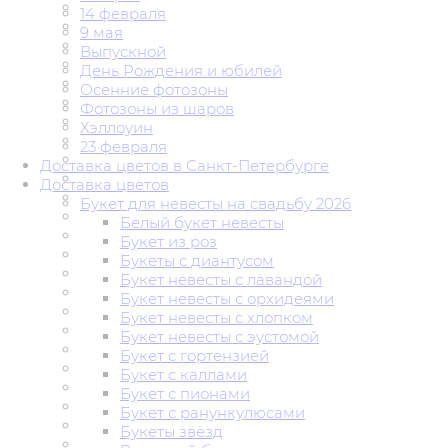
14 февраля
9 мая
Выпускной
День Рождения и юбилей
Осенние фотозоны
Фотозоны из шаров
Хэллоуин
23 февраля
Доставка цветов в Санкт-Петербурге
Доставка цветов
Букет для невесты на свадьбу 2026
Белый букет невесты
Букет из роз
Букеты с диантусом
Букет невесты с лавандой
Букет невесты с орхидеями
Букет невесты с хлопком
Букет невесты с эустомой
Букет с гортензией
Букет с каллами
Букет с пионами
Букет с ранункулюсами
Букеты звёзд