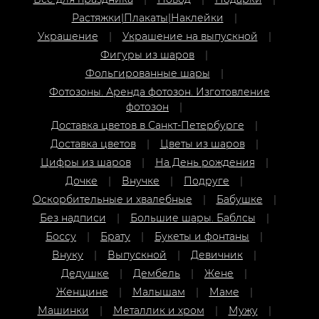
Украшение
Украшение на выпускной
Фигуры из шаров
Фольгированные шары
Фотозоны. Аренда фотозон. Изготовление
фотозон
Доставка цветов в Санкт-Петербурге
Доставка цветов
Цветы из шаров
Цифры из шаров
На День рождения
Дочке
Внучке
Подруге
Оскорбительные и хвалебные
Бабушке
Без надписи
Большие шары. Баблсы
Боссу
Брату
Букеты и фонтаны
Внуку
Выпускной
Девичник
Дедушке
Дембель
Жене
Женщине
Малышам
Маме
Машинки
Металлик и хром
Мужу
Мужчине
Выпускной
На свадьбу
Новорожденным
Папе