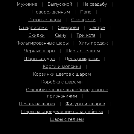
Розовые шары
С конфетти
С надписями
Свекрови
Сестре
Скидки
Сыну
Три кота
Фольгированные шары
Хиты продаж
Черные шары
Шары с гелием
Шары сердца
День рождения
Корги и мопсики
Корзинки цветов с шаром
Коробка с шарами
Оскорбительные, хвалебные, шары с
признаниями
Печать на шарах
Фигуры из шаров
Шары на определение пола ребенка
Шары с гелием