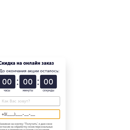
Скидка на онлайн заказ
До окончания акции осталось:
01
22
57
часы
минуты
секунды
ажимая на кнопку "
Получить
", я даю свое
огласие на обработку моих персональных
анных и принимаю
условия соглашения