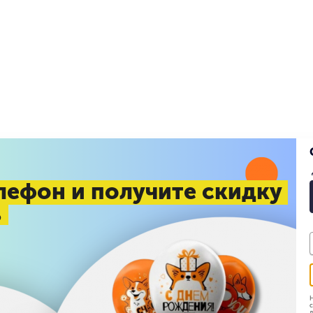
лефон и получите скидку
%
Н
с
д