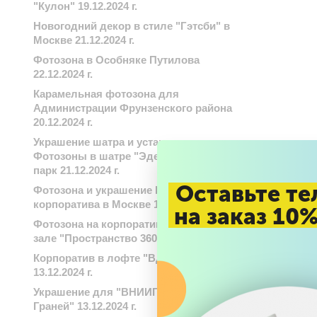
"Кулон" 19.12.2024 г.
Новогодний декор в стиле "Гэтсби" в
Москве 21.12.2024 г.
Фотозона в Особняке Путилова
22.12.2024 г.
Карамельная фотозона для
Администрации Фрунзенского района
20.12.2024 г.
Украшение шатра и установка
Фотозоны в шатре "Эдельвейс"-Охта
парк 21.12.2024 г.
Оставьте те
Фотозона и украшение Новогоднего
корпоратива в Москве 17.12.2024 г.
на заказ 10
Фотозона на корпоратив в банкетном
зале "Пространство 360". 17.12.2024 г.
Корпоратив в лофте "Вдохновение"
13.12.2024 г.
Украшение для "ВНИИГАЗ" Бц "8
Граней" 13.12.2024 г.