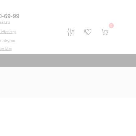
0-69-99
il.ru
0
 WhatsApp
 Telegram
нам Max