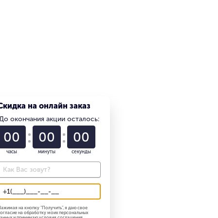
Скидка на онлайн заказ
До окончания акции осталось:
01
22
58
ан "GREAT LOFT". 14.08.2018
часы
минуты
секунды
ажимая на кнопку "
Получить
", я даю свое
огласие на обработку моих персональных
анных и принимаю
условия соглашения