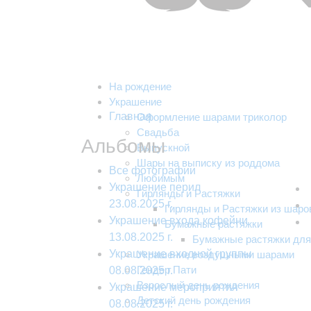
На рождение
Украшение
Главная
Оформление шарами триколор
Свадьба
Альбомы
Выпускной
Шары на выписку из роддома
Все фотографии
Любимым
Украшение перил
Гирлянды и Растяжки
23.08.2025 г.
Гирлянды и Растяжки из шаро
Украшение входа кофейни
Бумажные растяжки
13.08.2025 г.
Бумажные растяжки для
Украшение входной группы
Украшение воздушными шарами
Гендер Пати
08.08.2025 г.
Взрослый день рождения
Украшение мероприятия
Детский день рождения
08.08.2025 г.