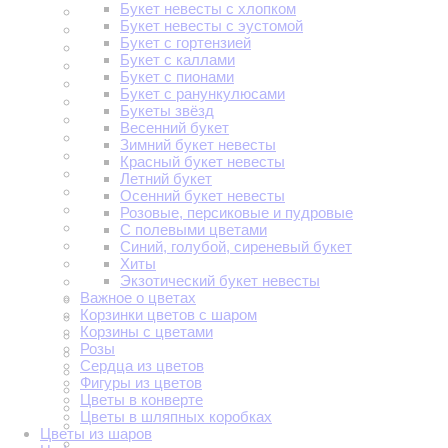
Букет невесты с хлопком
Букет невесты с эустомой
Букет с гортензией
Букет с каллами
Букет с пионами
Букет с ранункулюсами
Букеты звёзд
Весенний букет
Зимний букет невесты
Красный букет невесты
Летний букет
Осенний букет невесты
Розовые, персиковые и пудровые
С полевыми цветами
Синий, голубой, сиреневый букет
Хиты
Экзотический букет невесты
Важное о цветах
Корзинки цветов с шаром
Корзины с цветами
Розы
Сердца из цветов
Фигуры из цветов
Цветы в конверте
Цветы в шляпных коробках
Цветы из шаров