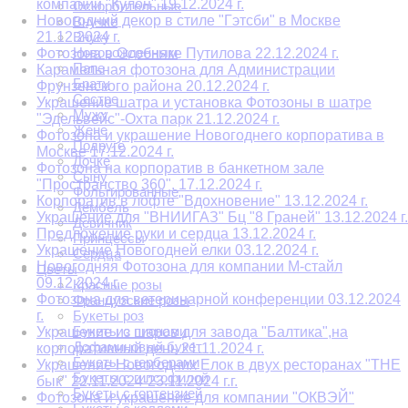
компании "Кулон" 19.12.2024 г.
Оскорбительные
Новогодний декор в стиле "Гэтсби" в Москве
Внучке
21.12.2024 г.
Внуку
Новорожденным
Фотозона в Особняке Путилова 22.12.2024 г.
Папе
Карамельная фотозона для Администрации
Брату
Фрунзенского района 20.12.2024 г.
Сестре
Украшение шатра и установка Фотозоны в шатре
Мужу
"Эдельвейс"-Охта парк 21.12.2024 г.
Жене
Фотозона и украшение Новогоднего корпоратива в
Подруге
Москве 17.12.2024 г.
Дочке
Фотозона на корпоратив в банкетном зале
Сыну
"Пространство 360". 17.12.2024 г.
Фольгированные
Корпоратив в лофте "Вдохновение" 13.12.2024 г.
Дембель
Украшение для "ВНИИГАЗ" Бц "8 Граней" 13.12.2024 г.
Девичник
Предложение руки и сердца 13.12.2024 г.
Принцессы
Украшение Новогодней елки 03.12.2024 г.
Сердца
Новогодняя Фотозона для компании М-стайл
Цветы
09.12.2024 г.
Красные розы
Фотозона для ветеринарной конференции 03.12.2024
Французские розы
г.
Букеты роз
Букеты с пионами
Украшение из шаров для завода "Балтика",на
Дофаминовый букет
корпоративный день 21.11.2024 г.
Букеты с герберами
Украшение Новогодних Елок в двух ресторанах "THE
Букеты с гипсофилой
бык" 22.11.2024-23.11.2024 г.г.
Букеты с гортензией
Фотозона и украшение для компании "ОКВЭЙ"