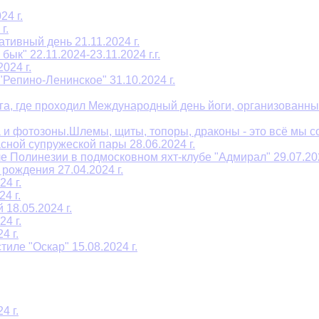
4 г.
г.
тивный день 21.11.2024 г.
к" 22.11.2024-23.11.2024 г.г.
024 г.
Репино-Ленинское" 31.10.2024 г.
га, где проходил Международный день йоги, организованны
и фотозоны.Шлемы, щиты, топоры, драконы - это всё мы соз
сной супружеской пары 28.06.2024 г.
е Полинезии в подмосковном яхт-клубе "Адмирал" 29.07.202
рождения 27.04.2024 г.
4 г.
4 г.
18.05.2024 г.
4 г.
4 г.
иле "Оскар" 15.08.2024 г.
4 г.