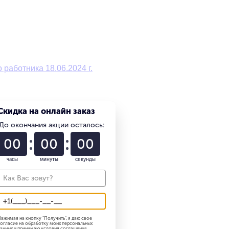
работника 18.06.2024 г.
Скидка на онлайн заказ
До окончания акции осталось:
00
00
00
часы
минуты
секунды
ажимая на кнопку "
Получить
", я даю свое
огласие на обработку моих персональных
анных и принимаю
условия соглашения