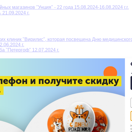
ых магазинов "Унция" - 22 года 15.08.2024-16.08.2024 г.г.
21.09.2024 г.
их клиник "Вирилис", которая посвещена Дню медицинского 
.06.2024 г.
а "Петергоф" 12.07.2024 г.
 г.
 г.
лефон и получите скидку
%
ного магазина "Aura of Bohemia" 08.09.2024 г.
6.03.204 г.
ва 13.01.2024 г.
Н
с
д