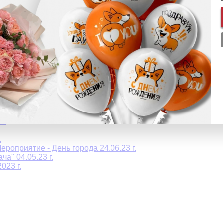
плекса СПб 15.12.2023 г.
 12.2023г.
хореографическому искусству Art Planet 29.10.2023 г.
23 г.
еских сортов 16.10.2023 г.
 (Баскетбольный клуб Зенит) 26.09.2023 г.
 г.
СЬ 09.2023 г.
г.
.
роприятие - День города 24.06.23 г.
а" 04.05.23 г.
023 г.