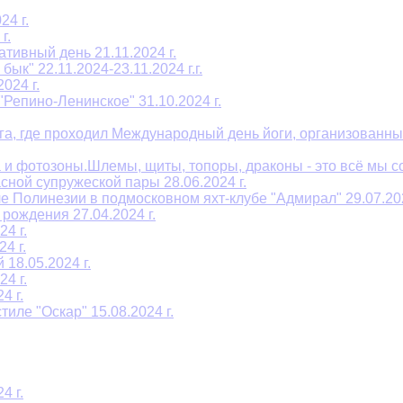
4 г.
г.
тивный день 21.11.2024 г.
к" 22.11.2024-23.11.2024 г.г.
024 г.
Репино-Ленинское" 31.10.2024 г.
га, где проходил Международный день йоги, организованны
и фотозоны.Шлемы, щиты, топоры, драконы - это всё мы соз
сной супружеской пары 28.06.2024 г.
е Полинезии в подмосковном яхт-клубе "Адмирал" 29.07.202
рождения 27.04.2024 г.
4 г.
4 г.
18.05.2024 г.
4 г.
4 г.
иле "Оскар" 15.08.2024 г.
4 г.