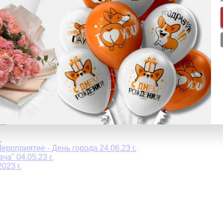
плекса СПб 15.12.2023 г.
 12.2023г.
хореографическому искусству Art Planet 29.10.2023 г.
23 г.
еских сортов 16.10.2023 г.
 (Баскетбольный клуб Зенит) 26.09.2023 г.
 г.
СЬ 09.2023 г.
г.
.
роприятие - День города 24.06.23 г.
а" 04.05.23 г.
023 г.