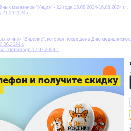
ых магазинов "Унция" - 22 года 15.08.2024-16.08.2024 г.г.
21.09.2024 г.
их клиник "Вирилис", которая посвещена Дню медицинского 
.06.2024 г.
а "Петергоф" 12.07.2024 г.
 г.
 г.
лефон и получите скидку
%
ного магазина "Aura of Bohemia" 08.09.2024 г.
6.03.204 г.
ва 13.01.2024 г.
Н
с
д