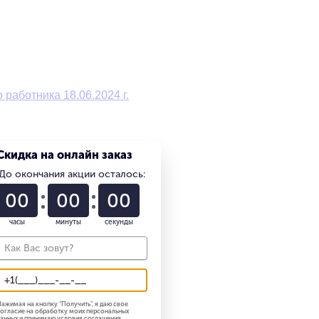
работника 18.06.2024 г.
Скидка на онлайн заказ
До окончания акции осталось:
01
22
58
часы
минуты
секунды
ажимая на кнопку "
Получить
", я даю свое
огласие на обработку моих персональных
анных и принимаю
условия соглашения