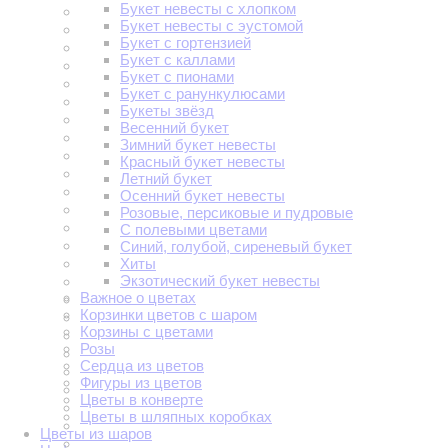
Букет невесты с хлопком
Букет невесты с эустомой
Букет с гортензией
Букет с каллами
Букет с пионами
Букет с ранункулюсами
Букеты звёзд
Весенний букет
Зимний букет невесты
Красный букет невесты
Летний букет
Осенний букет невесты
Розовые, персиковые и пудровые
С полевыми цветами
Синий, голубой, сиреневый букет
Хиты
Экзотический букет невесты
Важное о цветах
Корзинки цветов с шаром
Корзины с цветами
Розы
Сердца из цветов
Фигуры из цветов
Цветы в конверте
Цветы в шляпных коробках
Цветы из шаров