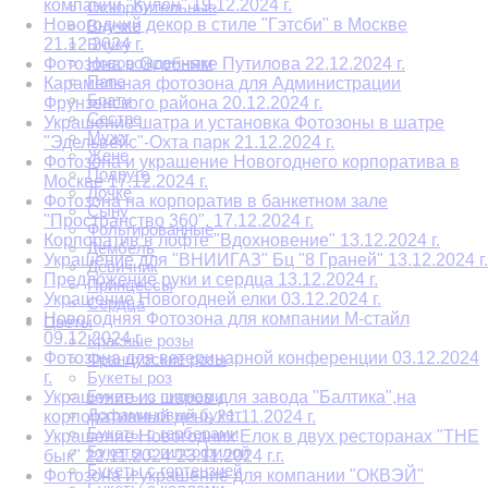
компании "Кулон" 19.12.2024 г.
Оскорбительные
Новогодний декор в стиле "Гэтсби" в Москве
Внучке
21.12.2024 г.
Внуку
Новорожденным
Фотозона в Особняке Путилова 22.12.2024 г.
Папе
Карамельная фотозона для Администрации
Брату
Фрунзенского района 20.12.2024 г.
Сестре
Украшение шатра и установка Фотозоны в шатре
Мужу
"Эдельвейс"-Охта парк 21.12.2024 г.
Жене
Фотозона и украшение Новогоднего корпоратива в
Подруге
Москве 17.12.2024 г.
Дочке
Фотозона на корпоратив в банкетном зале
Сыну
"Пространство 360". 17.12.2024 г.
Фольгированные
Корпоратив в лофте "Вдохновение" 13.12.2024 г.
Дембель
Украшение для "ВНИИГАЗ" Бц "8 Граней" 13.12.2024 г.
Девичник
Предложение руки и сердца 13.12.2024 г.
Принцессы
Украшение Новогодней елки 03.12.2024 г.
Сердца
Новогодняя Фотозона для компании М-стайл
Цветы
09.12.2024 г.
Красные розы
Фотозона для ветеринарной конференции 03.12.2024
Французские розы
г.
Букеты роз
Букеты с пионами
Украшение из шаров для завода "Балтика",на
Дофаминовый букет
корпоративный день 21.11.2024 г.
Букеты с герберами
Украшение Новогодних Елок в двух ресторанах "THE
Букеты с гипсофилой
бык" 22.11.2024-23.11.2024 г.г.
Букеты с гортензией
Фотозона и украшение для компании "ОКВЭЙ"