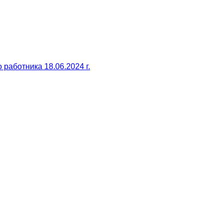
работника 18.06.2024 г.
Скидка на онлайн заказ
До окончания акции осталось:
00
00
00
часы
минуты
секунды
ажимая на кнопку "
Получить
", я даю свое
огласие на обработку моих персональных
анных и принимаю
условия соглашения