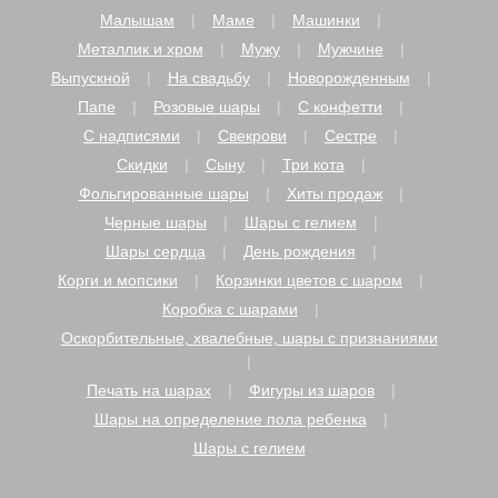
Малышам
Маме
Машинки
Металлик и хром
Мужу
Мужчине
Выпускной
На свадьбу
Новорожденным
Папе
Розовые шары
С конфетти
С надписями
Свекрови
Сестре
Скидки
Сыну
Три кота
Фольгированные шары
Хиты продаж
Черные шары
Шары с гелием
Шары сердца
День рождения
Корги и мопсики
Корзинки цветов с шаром
Коробка с шарами
Оскорбительные, хвалебные, шары с признаниями
Печать на шарах
Фигуры из шаров
Шары на определение пола ребенка
Шары с гелием