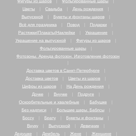
Фигуры из шаров
Фольгированные шары
Цветы
Свадьба
День рождения
Выпускной
Букеты и фонтаны шаров
Всё для праздника
Повод
Подарки
Растяжки|Плакаты|Наклейки
Украшение
Украшение на выпускной
Фигуры из шаров
Фольгированные шары
Фотозоны. Аренда фотозон. Изготовление фотозон
Доставка цветов в Санкт-Петербурге
Доставка цветов
Цветы из шаров
Цифры из шаров
На День рождения
Дочке
Внучке
Подруге
Оскорбительные и хвалебные
Бабушке
Без надписи
Большие шары. Баблсы
Боссу
Брату
Букеты и фонтаны
Внуку
Выпускной
Девичник
Дедушке
Дембель
Жене
Женщине