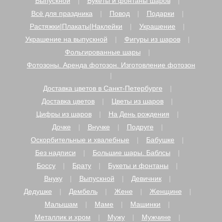
Выпускной
Букеты и фонтаны шаров
Всё для праздника
Повод
Подарки
Растяжки|Плакаты|Наклейки
Украшение
Украшение на выпускной
Фигуры из шаров
Фольгированные шары
Фотозоны. Аренда фотозон. Изготовление фотозон
Доставка цветов в Санкт-Петербурге
Доставка цветов
Цветы из шаров
Цифры из шаров
На День рождения
Дочке
Внучке
Подруге
Оскорбительные и хвалебные
Бабушке
Без надписи
Большие шары. Баблсы
Боссу
Брату
Букеты и фонтаны
Внуку
Выпускной
Девичник
Дедушке
Дембель
Жене
Женщине
Малышам
Маме
Машинки
Металлик и хром
Мужу
Мужчине