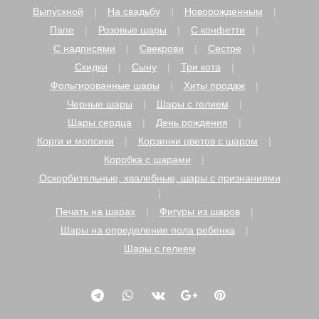
Выпускной
На свадьбу
Новорожденным
Папе
Розовые шары
С конфетти
С надписями
Свекрови
Сестре
Скидки
Сыну
Три кота
Фольгированные шары
Хиты продаж
Черные шары
Шары с гелием
Шары сердца
День рождения
Корги и мопсики
Корзинки цветов с шаром
Коробка с шарами
Оскорбительные, хвалебные, шары с признаниями
Печать на шарах
Фигуры из шаров
Шары на определение пола ребенка
Шары с гелием