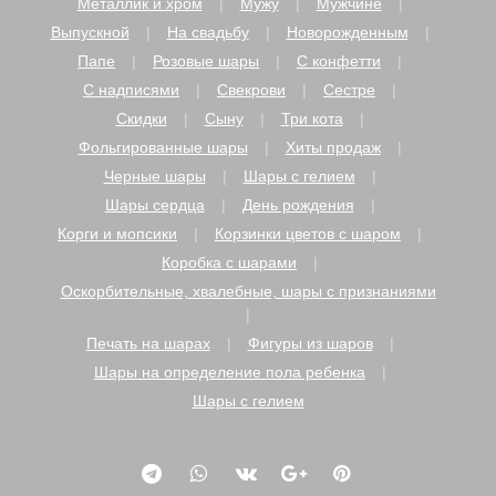
Металлик и хром
Мужу
Мужчине
Выпускной
На свадьбу
Новорожденным
Папе
Розовые шары
С конфетти
С надписями
Свекрови
Сестре
Скидки
Сыну
Три кота
Фольгированные шары
Хиты продаж
Черные шары
Шары с гелием
Шары сердца
День рождения
Корги и мопсики
Корзинки цветов с шаром
Коробка с шарами
Оскорбительные, хвалебные, шары с признаниями
Печать на шарах
Фигуры из шаров
Шары на определение пола ребенка
Шары с гелием