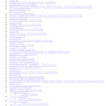
Фольгированные шары
Розовые шары
Фотозоны. Аренда фотозон. Изготовление
С конфетти
фотозон
С надписями
Доставка цветов в Санкт-Петербурге
Свекрови
Доставка цветов
Сестре
Цветы из шаров
Скидки
Цифры из шаров
Сыну
На День рождения
Три кота
Дочке
Фольгированные шары
Внучке
Хиты продаж
Подруге
Черные шары
Оскорбительные и хвалебные
Шары с гелием
Бабушке
Шары сердца
Без надписи
День рождения
Большие шары. Баблсы
Корги и мопсики
Боссу
Корзинки цветов с шаром
Брату
Коробка с шарами
Букеты и фонтаны
Оскорбительные, хвалебные, шары с признаниями
Внуку
Печать на шарах
Выпускной
Фигуры из шаров
Девичник
1 сентября
Дедушке
Для женщин
Дембель
Цветы из шаров
Жене