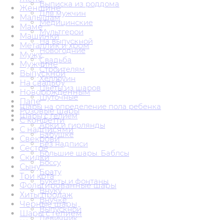
Выписка из роддома
Женщине
Для мужчин
Малышам
Медицинские
Маме
Мультгерои
Машинки
На выпускной
Металлик и хром
Новогодние
Мужу
Свадьба
Мужчине
Строителям
Выпускной
Хеллоуин
На свадьбу
Цветы из шаров
Новорожденным
Шуточные
Папе
Шары на определение пола ребенка
Розовые шары
Шары с гелием
С конфетти
Арки и гирлянды
С надписями
Бабушке
Свекрови
Без надписи
Сестре
Большие шары. Баблсы
Скидки
Боссу
Сыну
Брату
Три кота
Букеты и фонтаны
Фольгированные шары
Внуку
Хиты продаж
Внучке
Черные шары
Выпускной
Шары с гелием
Девичник