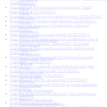
16.08.2024 г.г.
Мужчине
Украшение в Кронштадте на форте "Граф
Папе
Милютин"⚓ 21.09.2024 г.
Маме
Украшение сцены для выпускного 23.05.2024 г.
Детские
Фотозона на последний звонок 23.05.2024 г.
Дочке
Украшение сцены к последнему звонку
Единороги
23.05.2024 г.
С юмором
Фотозона на день рождения 25.05.2024 г.
Авто-мото
Наш декор на медицинской конференции в
Встреча из роддома
сети детских клиник "Вирилис", которая
Выпускной
посвещена Дню медицинского работника
Девочкам
18.06.2024 г.
Мальчикам
Фотозона посвященная 20-летию бренда
Животные, птички
"CAIMAN" 22.06.2024 г.
Звезды
Едем в лето с нашей новой фотозоной для
Круги
гольф-клуба "Петергоф" 12.07.2024 г.
Круги и луна
Фотозона-блеск 11.06.2024 г.
Люблю тебя
Свадебный декор из цветов 17.07.2024 г.
Подруге
Украшение входной группы и дома шарами
Мульт герои
21.09.2024 г.
С Днем Рождения
Летняя фотозона для яркого дня рождения
Сердца
20.07.2024 г.
Феи и Принцессы
Фотозона на 02.09.2024 г.
Фольгированные цифры