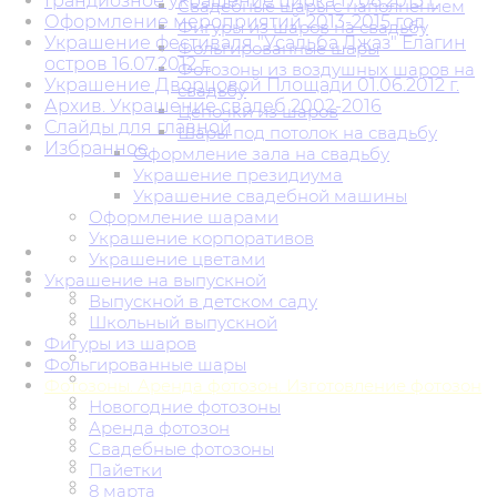
Грандиозное украшение цирка 17.08.2015 г.
Свадебные шары с наполнением
Оформление мероприятий 2013-2015 год
Фигуры из шаров на свадьбу
Украшение фестиваля "Усадьба Джаз" Елагин
Фольгированные шары
остров 16.07.2012 г.
Фотозоны из воздушных шаров на
Украшение Дворцовой Площади 01.06.2012 г.
свадьбу
Архив. Украшение свадеб 2002-2016
Цепочки из шаров
Слайды для главной
Шары под потолок на свадьбу
Избранное
Оформление зала на свадьбу
Украшение президиума
Украшение свадебной машины
Оформление шарами
Украшение корпоративов
Украшение цветами
Украшение на выпускной
Выпускной в детском саду
Школьный выпускной
Фигуры из шаров
Фольгированные шары
Фотозоны. Аренда фотозон. Изготовление фотозон
Новогодние фотозоны
Аренда фотозон
Свадебные фотозоны
Пайетки
8 марта