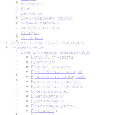
14 февраля
9 мая
Выпускной
День Рождения и юбилей
Осенние фотозоны
Фотозоны из шаров
Хэллоуин
23 февраля
Доставка цветов в Санкт-Петербурге
Доставка цветов
Букет для невесты на свадьбу 2026
Белый букет невесты
Букет из роз
Букеты с диантусом
Букет невесты с лавандой
Букет невесты с орхидеями
Букет невесты с хлопком
Букет невесты с эустомой
Букет с гортензией
Букет с каллами
Букет с пионами
Букет с ранункулюсами
Букеты звёзд