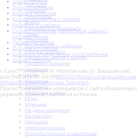
Шары сердца
Дедушке
День рождения
Дембель
Корги и мопсики
Динозавры
Корзинки цветов с шаром
Дочке
Коробка с шарами
Единороги и фламинго
Оскорбительные, хвалебные, шары с
Жене
признаниями
Женщине
Печать на шарах
Композиции с цифрами
Фигуры из шаров
Корги и мопсики
Шары на определение пола ребенка
Корзинки цветов с шаром
Шары с гелием
Коробки с шарами
Малышам
г. Санкт-Петербург, М. Московская, ул. Варшавская,
Маме
дом 94
8 (911) 110-69-99
8906251@mail.ru
Напишите нам
Машинки
WhatsApp
Напишите нам Telegram
Машинки
При использовании материалов с сайта обязательно
Металлик и хром
указание прямой ссылки на источник.
Мужу
Мужчине
На День рождения
На свадьбу
Недорого
Новорожденным
Оскорбительные и хвалебные