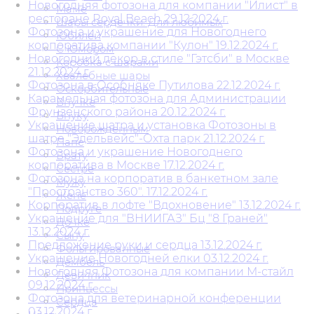
Новогодняя фотозона для компании "Илист" в
Маме
ресторане Royal Beach 29.12.2024 г.
Шары сердечки. Для любимых
Фотозона и украшение для Новогоднего
Юбилей
корпоратива компании "Кулон" 19.12.2024 г.
С Юмором
Новогодний декор в стиле "Гэтсби" в Москве
Коробка с шарами
21.12.2024 г.
Хвалебные шары
Фотозона в Особняке Путилова 22.12.2024 г.
Оскорбительные
Карамельная фотозона для Администрации
Внучке
Фрунзенского района 20.12.2024 г.
Внуку
Украшение шатра и установка Фотозоны в
Новорожденным
шатре "Эдельвейс"-Охта парк 21.12.2024 г.
Папе
Фотозона и украшение Новогоднего
Брату
корпоратива в Москве 17.12.2024 г.
Сестре
Фотозона на корпоратив в банкетном зале
Мужу
"Пространство 360". 17.12.2024 г.
Жене
Корпоратив в лофте "Вдохновение" 13.12.2024 г.
Подруге
Украшение для "ВНИИГАЗ" Бц "8 Граней"
Дочке
13.12.2024 г.
Сыну
Предложение руки и сердца 13.12.2024 г.
Фольгированные
Украшение Новогодней елки 03.12.2024 г.
Дембель
Новогодняя Фотозона для компании М-стайл
Девичник
09.12.2024 г.
Принцессы
Фотозона для ветеринарной конференции
Сердца
03.12.2024 г.