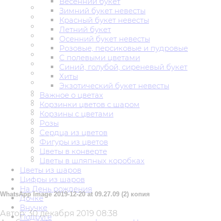
Весенний букет
Зимний букет невесты
Красный букет невесты
Летний букет
Осенний букет невесты
Розовые, персиковые и пудровые
С полевыми цветами
Синий, голубой, сиреневый букет
Хиты
Экзотический букет невесты
Важное о цветах
Корзинки цветов с шаром
Корзины с цветами
Розы
Сердца из цветов
Фигуры из цветов
Цветы в конверте
Цветы в шляпных коробках
Цветы из шаров
Цифры из шаров
На День рождения
WhatsApp Image 2019-12-20 at 09.27.09 (2) копия
Дочке
Внучке
Автор:
30 декабря 2019 08:38
Подруге