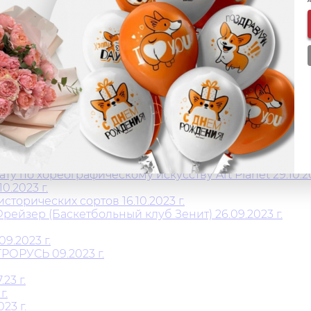
г.
овлённого магазина "Aura of Bohemia" 08.09.2024 г
мьи 16.03.204 г.
хипова 13.01.2024 г.
.
о комплекса СПб 15.12.2023 г.
вис» 12.2023г.
 г.
г.
 по хореографическому искусству Art Planet 29.10.20
0.2023 г.
орических сортов 16.10.2023 г.
ейзер (Баскетбольный клуб Зенит) 26.09.2023 г.
.2023 г.
РОРУСЬ 09.2023 г.
23 г.
г.
23 г.