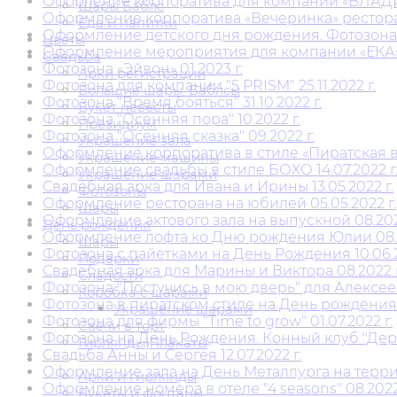
Офорление корпоратива для компании «ВЛАДИС 
Шары Баблс
Оформление корпоратива «Вечеринка» ресторан 4
Еда и напитки
Оформление детского дня рождения. Фотозона « 
Цветы
Оформление мероприятия для компании «ЕКА» 1
Свадьба
Фотозона «Эйвон» 01.2023 г.
Арки регистрации
Фотозона для компании "5 PRISM" 25.11.2022 г.
Большие шары. Баблсы
Фотозона "Время бояться" 31.10.2022 г.
Букет невесты
Фотозона "Осенняя пора" 10.2022 г.
Президиум
Фотозона "Осенняя сказка" 09.2022 г.
Украшение зала
Оформление корпоратива в стиле «Пиратская ве
Украшение машины
Оформление свадьбы в стиле БОХО 14.07.2022 г
Украшение шарами
Свадебная арка для Ивана и Ирины 13.05.2022 г.
Фотозоны
Оформление ресторана на юбилей 05.05.2022 г.
Шары
Оформление актового зала на выпускной 08.202
День рождения
Оформление лофта ко Дню рождения Юлии 08.2
Шары
Фотозона с пайетками на День Рождения 10.06.2
Подарки
Свадебная арка для Марины и Виктора 08.2022 г
Сладости
Фотозона "Постучись в мою дверь" для Алексеев
Коробка с шарами
Фотозона в пиратском стиле на День рождения 
Украшение шарами
Фотозона для фирмы "Time to grow" 01.07.2022 г.
Свечи в торт
Фотозона на День Рождения. Конный клуб "Дерби
Гирлянды|Плакаты
Свадьба Анны и Сергея 12.07.2022 г.
Выпускной
Оформление зала на День Металлурга на террито
Арки и гирлянды
Оформление номера в отеле "4 seasons" 08.2022 
Букеты и фонтаны