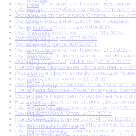
Фотозона "Книжный рай" Пушкин "Буферный парк
Папе
Оформление свадьбы в эко-стиле Ресторан "Наша
Маме
Фотозона на открытие бара "Сплетни" Анны Асти
Детские
Фотозона с воздушным шаром на 14 февраля
Дочке
Оформление актового зала 01.04.2023 г.
Единороги
Фотозона для компании "Геоскан" 04.2023 г.
С юмором
Фотозона на 8 марта 07.03.2023 г.
Авто-мото
Фотозона на 8 марта 06.03.2023 г.
Встреча из роддома
Фотозона для компании "Теремок" 21.02.2023 г.
Выпускной
Оформление фотозоны для компании «Малахит» 2
Девочкам
ФОТОЗОНА "В ОЖИДАНИИ ЧУДА" 19.12.2022 г.
Мальчикам
Новогоднее оформление офиса компании «МАВИС
Животные, птички
Украшения и оформление фотозоны для Музея ж
Звезды
Фотозона «Двое у камина» 22.12.2022 г.
Круги
Фотозона «Тайна сказочного леса» для компани
Круги и луна
Новогодняя фотозона «Яркий праздник» Конгресс
Люблю тебя
Оформление мероприятия оформление в стиле «
Подруге
Новогоднее оформление второго офиса компании
Мульт герои
Оформление корпоратива компании VOZOVOZ 15.
С Днем Рождения
Зимняя фотозона в Астории 5.12.2022 г.
Сердца
Новогоднее оформление БЦ АТРИО 22.12.2022 г.
Феи и Принцессы
Оформление фотозоны для МТС БИЗНЕС 15.12.202
Фольгированные цифры
Оформление детского дня рождения «С днем рож
Шарики ходячки