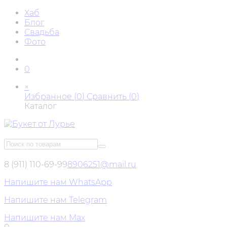
Хаб
Блог
Свадьба
Фото
0
×
Избранное (
0
)
Сравнить (
0
)
Каталог
8 (911) 110-69-99
8906251@mail.ru
Напишите нам WhatsApp
Напишите нам Telegram
Напишите нам Max