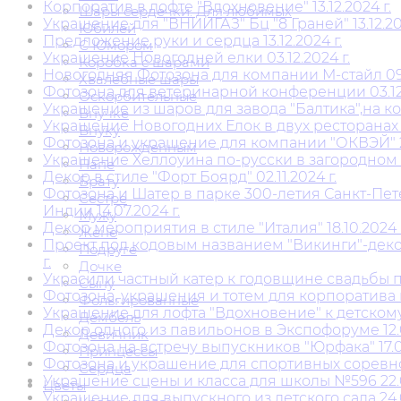
Корпоратив в лофте "Вдохновение" 13.12.2024 г.
Шары сердечки. Для любимых
Украшение для "ВНИИГАЗ" Бц "8 Граней" 13.12.202
Юбилей
Предложение руки и сердца 13.12.2024 г.
С Юмором
Украшение Новогодней елки 03.12.2024 г.
Коробка с шарами
Новогодняя Фотозона для компании М-стайл 09.1
Хвалебные шары
Фотозона для ветеринарной конференции 03.12.
Оскорбительные
Украшение из шаров для завода "Балтика",на кор
Внучке
Украшение Новогодних Елок в двух ресторанах "THE
Внуку
Фотозона и украшение для компании "ОКВЭЙ" 29.
Новорожденным
Украшение Хеллоуина по-русски в загородном к
Папе
Декор в стиле "Форт Боярд" 02.11.2024 г.
Брату
Фотозона и Шатер в парке 300-летия Санкт-Пе
Сестре
Индии 14.07.2024 г.
Мужу
Декор мероприятия в стиле "Италия" 18.10.2024 г
Жене
Проект под кодовым названием "Викинги"-декор
Подруге
г.
Дочке
Украсили частный катер к годовщине свадьбы п
Сыну
Фотозона, украшения и тотем для корпоратива в
Фольгированные
Украшение для лофта "Вдохновение" к детскому
Дембель
Декор одного из павильонов в Экспофоруме 12.0
Девичник
Фотозона на встречу выпускников "Юрфака" 17.05
Принцессы
Фотозона и украшение для спортивных соревнов
Сердца
Украшение сцены и класса для школы №596 22.0
Цветы
Украшение для выпускного из детского сада 24.0