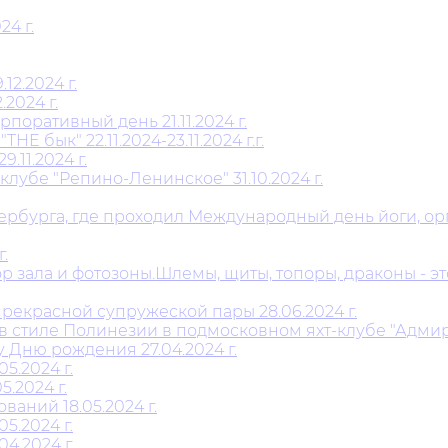
4 г.
2.2024 г.
2024 г.
поративный день 21.11.2024 г.
 бык" 22.11.2024-23.11.2024 г.г.
11.2024 г.
лубе "Репино-Ленинское" 31.10.2024 г.
тербурга, где проходил Международный день йоги, 
.
 зала и фотозоны.Шлемы, щиты, топоры, драконы - это
рекрасной супружеской пары 28.06.2024 г.
 стиле Полинезии в подмосковном яхт-клубе "Адмирал
 Дню рождения 27.04.2024 г.
5.2024 г.
.2024 г.
аний 18.05.2024 г.
5.2024 г.
4.2024 г.