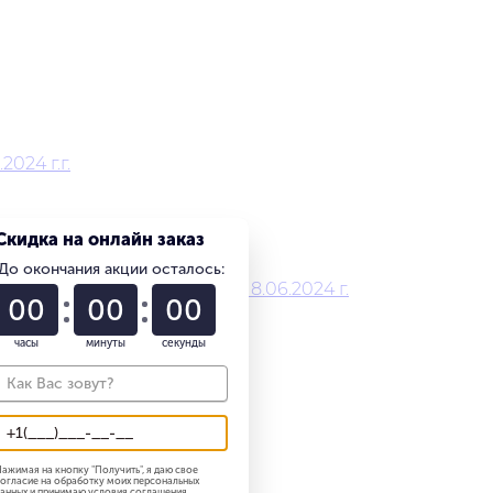
024 г.г.
Скидка на онлайн заказ
До окончания акции осталось:
едицинского работника 18.06.2024 г.
01
22
58
часы
минуты
секунды
ажимая на кнопку "
Получить
", я даю свое
огласие на обработку моих персональных
анных и принимаю
условия соглашения