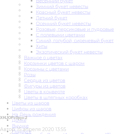
Весенний букет
Зимний букет невесты
Красный букет невесты
Летний букет
Осенний букет невесты
Розовые, персиковые и пудровые
С полевыми цветами
Синий, голубой, сиреневый букет
Хиты
Экзотический букет невесты
Важное о цветах
Корзинки цветов с шаром
Корзины с цветами
Розы
Сердца из цветов
Фигуры из цветов
Цветы в конверте
Цветы в шляпных коробках
Цветы из шаров
Цифры из шаров
На День рождения
Xf4JOPc0pjo-2
Дочке
Внучке
Автор:
15 апреля 2020 13:55
Подруге