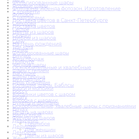
Фольгированные шары
Розовые шары
Фотозоны. Аренда фотозон. Изготовление
С конфетти
фотозон
С надписями
Доставка цветов в Санкт-Петербурге
Свекрови
Доставка цветов
Сестре
Цветы из шаров
Скидки
Цифры из шаров
Сыну
На День рождения
Три кота
Дочке
Фольгированные шары
Внучке
Хиты продаж
Подруге
Черные шары
Оскорбительные и хвалебные
Шары с гелием
Бабушке
Шары сердца
Без надписи
День рождения
Большие шары. Баблсы
Корги и мопсики
Боссу
Корзинки цветов с шаром
Брату
Коробка с шарами
Букеты и фонтаны
Оскорбительные, хвалебные, шары с признаниями
Внуку
Печать на шарах
Выпускной
Фигуры из шаров
Девичник
1 сентября
Дедушке
Для женщин
Дембель
Цветы из шаров
Жене