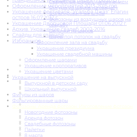
Грандиозное украшение цирка 17.08.2015 г.
Свадебные шары с наполнением
Оформление мероприятий 2013-2015 год
Фигуры из шаров на свадьбу
Украшение фестиваля "Усадьба Джаз" Елагин
Фольгированные шары
остров 16.07.2012 г.
Фотозоны из воздушных шаров на
Украшение Дворцовой Площади 01.06.2012 г.
свадьбу
Архив. Украшение свадеб 2002-2016
Цепочки из шаров
Слайды для главной
Шары под потолок на свадьбу
Избранное
Оформление зала на свадьбу
Украшение президиума
Украшение свадебной машины
Оформление шарами
Украшение корпоративов
Украшение цветами
Украшение на выпускной
Выпускной в детском саду
Школьный выпускной
Фигуры из шаров
Фольгированные шары
Фотозоны. Аренда фотозон. Изготовление фотозон
Новогодние фотозоны
Аренда фотозон
Свадебные фотозоны
Пайетки
8 марта