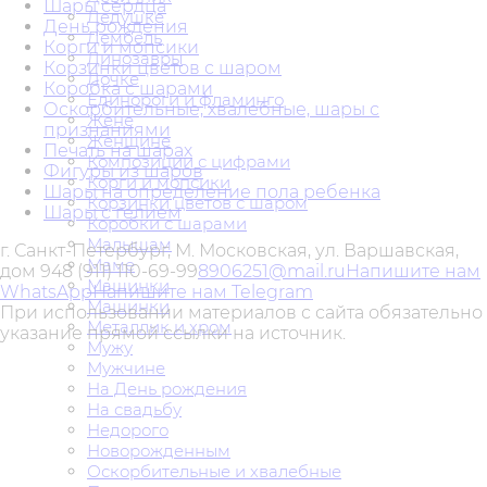
Шары сердца
Дедушке
День рождения
Дембель
Корги и мопсики
Динозавры
Корзинки цветов с шаром
Дочке
Коробка с шарами
Единороги и фламинго
Оскорбительные, хвалебные, шары с
Жене
признаниями
Женщине
Печать на шарах
Композиции с цифрами
Фигуры из шаров
Корги и мопсики
Шары на определение пола ребенка
Корзинки цветов с шаром
Шары с гелием
Коробки с шарами
Малышам
г. Санкт-Петербург, М. Московская, ул. Варшавская,
Маме
дом 94
8 (911) 110-69-99
8906251@mail.ru
Напишите нам
Машинки
WhatsApp
Напишите нам Telegram
Машинки
При использовании материалов с сайта обязательно
Металлик и хром
указание прямой ссылки на источник.
Мужу
Мужчине
На День рождения
На свадьбу
Недорого
Новорожденным
Оскорбительные и хвалебные