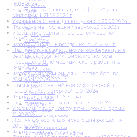
16.08.2024 г.г.
Мужчине
Украшение в Кронштадте на форте "Граф
Папе
Милютин"⚓ 21.09.2024 г.
Маме
Украшение сцены для выпускного 23.05.2024 г.
Детские
Фотозона на последний звонок 23.05.2024 г.
Дочке
Украшение сцены к последнему звонку
Единороги
23.05.2024 г.
С юмором
Фотозона на день рождения 25.05.2024 г.
Авто-мото
Наш декор на медицинской конференции в
Встреча из роддома
сети детских клиник "Вирилис", которая
Выпускной
посвещена Дню медицинского работника
Девочкам
18.06.2024 г.
Мальчикам
Фотозона посвященная 20-летию бренда
Животные, птички
"CAIMAN" 22.06.2024 г.
Звезды
Едем в лето с нашей новой фотозоной для
Круги
гольф-клуба "Петергоф" 12.07.2024 г.
Круги и луна
Фотозона-блеск 11.06.2024 г.
Люблю тебя
Свадебный декор из цветов 17.07.2024 г.
Подруге
Украшение входной группы и дома шарами
Мульт герои
21.09.2024 г.
С Днем Рождения
Летняя фотозона для яркого дня рождения
Сердца
20.07.2024 г.
Феи и Принцессы
Фотозона на 02.09.2024 г.
Фольгированные цифры