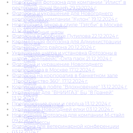
Новогодняя фотозона для компании "Илист" в
Маме
ресторане Royal Beach 29.12.2024 г.
Шары сердечки. Для любимых
Фотозона и украшение для Новогоднего
Юбилей
корпоратива компании "Кулон" 19.12.2024 г.
С Юмором
Новогодний декор в стиле "Гэтсби" в Москве
Коробка с шарами
21.12.2024 г.
Хвалебные шары
Фотозона в Особняке Путилова 22.12.2024 г.
Оскорбительные
Карамельная фотозона для Администрации
Внучке
Фрунзенского района 20.12.2024 г.
Внуку
Украшение шатра и установка Фотозоны в
Новорожденным
шатре "Эдельвейс"-Охта парк 21.12.2024 г.
Папе
Фотозона и украшение Новогоднего
Брату
корпоратива в Москве 17.12.2024 г.
Сестре
Фотозона на корпоратив в банкетном зале
Мужу
"Пространство 360". 17.12.2024 г.
Жене
Корпоратив в лофте "Вдохновение" 13.12.2024 г.
Подруге
Украшение для "ВНИИГАЗ" Бц "8 Граней"
Дочке
13.12.2024 г.
Сыну
Предложение руки и сердца 13.12.2024 г.
Фольгированные
Украшение Новогодней елки 03.12.2024 г.
Дембель
Новогодняя Фотозона для компании М-стайл
Девичник
09.12.2024 г.
Принцессы
Фотозона для ветеринарной конференции
Сердца
03.12.2024 г.