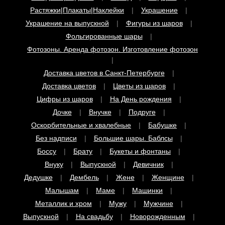
Украшение на выпускной
Фигуры из шаров
Фольгированные шары
Фотозоны. Аренда фотозон. Изготовление фотозон
Доставка цветов в Санкт-Петербурге
Доставка цветов
Цветы из шаров
Цифры из шаров
На День рождения
Дочке
Внучке
Подруге
Оскорбительные и хвалебные
Бабушке
Без надписи
Большие шары. Баблсы
Боссу
Брату
Букеты и фонтаны
Внуку
Выпускной
Девичник
Дедушке
Дембель
Жене
Женщине
Малышам
Маме
Машинки
Металлик и хром
Мужу
Мужчине
Выпускной
На свадьбу
Новорожденным
Папе
Розовые шары
С конфетти
С надписями
Свекрови
Сестре