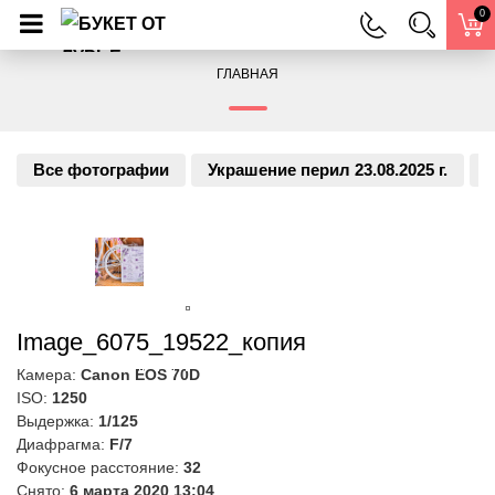
0
ГЛАВНАЯ
Все фотографии
Украшение перил 23.08.2025 г.
У
Image_6075_19522_копия
Камера:
Canon EOS 70D
ISO:
1250
Выдержка:
1/125
Диафрагма:
F/7
Фокусное расстояние:
32
Снято:
6 марта 2020 13:04
Автор:
7 апреля 2020 13:09