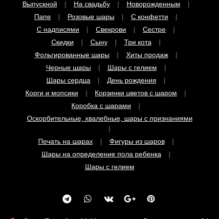
С надписями
Свекрови
Сестре
Скидки
Сыну
Три кота
Фольгированные шары
Хиты продаж
Черные шары
Шары с гелием
Шары сердца
День рождения
Корги и мопсики
Корзинки цветов с шаром
Коробка с шарами
Оскорбительные, хвалебные, шары с признаниями
Печать на шарах
Фигуры из шаров
Шары на определение пола ребенка
Шары с гелием
г. Санкт-Петербург, М. Московская, ул. Варшавская, дом 94
8 (911) 110-69-99