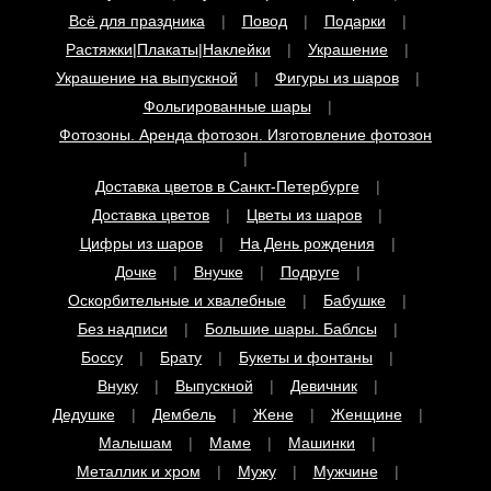
Растяжки|Плакаты|Наклейки
Украшение
Украшение на выпускной
Фигуры из шаров
Фольгированные шары
Фотозоны. Аренда фотозон. Изготовление фотозон
Чтобы закрепить за собой скидку введите
телефон в поле ниже и нажмите на кнопку
Доставка цветов в Санкт-Петербурге
"Хочу!"
Доставка цветов
Цветы из шаров
До окончания акции
06
:
51
:
44
осталось:
Цифры из шаров
На День рождения
Дочке
Внучке
Подруге
Оскорбительные и хвалебные
Бабушке
Получить
Без надписи
Большие шары. Баблсы
Боссу
Брату
Букеты и фонтаны
Согласен на обработку персональных данных
Внуку
Выпускной
Девичник
Сделано в
Дедушке
Дембель
Жене
Женщине
Малышам
Маме
Машинки
Металлик и хром
Мужу
Мужчине
Выпускной
На свадьбу
Новорожденным
Папе
Розовые шары
С конфетти