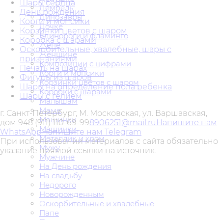
Шары сердца
Дембель
День рождения
Динозавры
Корги и мопсики
Дочке
Корзинки цветов с шаром
Единороги и фламинго
Коробка с шарами
Жене
Оскорбительные, хвалебные, шары с
Женщине
признаниями
Композиции с цифрами
Печать на шарах
Корги и мопсики
Фигуры из шаров
Корзинки цветов с шаром
Шары на определение пола ребенка
Коробки с шарами
Шары с гелием
Малышам
Маме
г. Санкт-Петербург, М. Московская, ул. Варшавская,
Машинки
дом 94
8 (911) 110-69-99
8906251@mail.ru
Напишите нам
Машинки
WhatsApp
Напишите нам Telegram
Металлик и хром
При использовании материалов с сайта обязательно
Мужу
указание прямой ссылки на источник.
Мужчине
На День рождения
На свадьбу
Недорого
Новорожденным
Оскорбительные и хвалебные
Папе