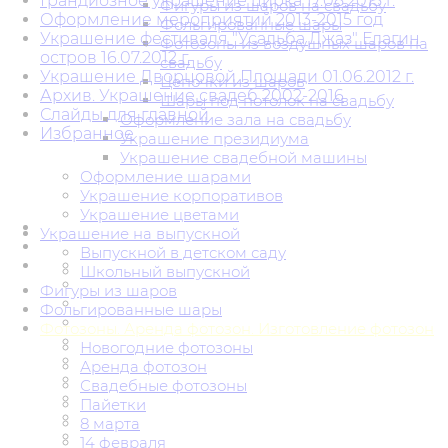
Грандиозное украшение цирка 17.08.2015 г.
Фигуры из шаров на свадьбу
Оформление мероприятий 2013-2015 год
Фольгированные шары
Украшение фестиваля "Усадьба Джаз" Елагин
Фотозоны из воздушных шаров на
остров 16.07.2012 г.
свадьбу
Украшение Дворцовой Площади 01.06.2012 г.
Цепочки из шаров
Архив. Украшение свадеб 2002-2016
Шары под потолок на свадьбу
Слайды для главной
Оформление зала на свадьбу
Избранное
Украшение президиума
Украшение свадебной машины
Оформление шарами
Украшение корпоративов
Украшение цветами
Украшение на выпускной
Выпускной в детском саду
Школьный выпускной
Фигуры из шаров
Фольгированные шары
Фотозоны. Аренда фотозон. Изготовление фотозон
Новогодние фотозоны
Аренда фотозон
Свадебные фотозоны
Пайетки
8 марта
14 февраля