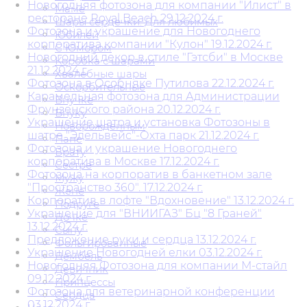
Новогодняя фотозона для компании "Илист" в
Маме
ресторане Royal Beach 29.12.2024 г.
Шары сердечки. Для любимых
Фотозона и украшение для Новогоднего
Юбилей
корпоратива компании "Кулон" 19.12.2024 г.
С Юмором
Новогодний декор в стиле "Гэтсби" в Москве
Коробка с шарами
21.12.2024 г.
Хвалебные шары
Фотозона в Особняке Путилова 22.12.2024 г.
Оскорбительные
Карамельная фотозона для Администрации
Внучке
Фрунзенского района 20.12.2024 г.
Внуку
Украшение шатра и установка Фотозоны в
Новорожденным
шатре "Эдельвейс"-Охта парк 21.12.2024 г.
Папе
Фотозона и украшение Новогоднего
Брату
корпоратива в Москве 17.12.2024 г.
Сестре
Фотозона на корпоратив в банкетном зале
Мужу
"Пространство 360". 17.12.2024 г.
Жене
Корпоратив в лофте "Вдохновение" 13.12.2024 г.
Подруге
Украшение для "ВНИИГАЗ" Бц "8 Граней"
Дочке
13.12.2024 г.
Сыну
Предложение руки и сердца 13.12.2024 г.
Фольгированные
Украшение Новогодней елки 03.12.2024 г.
Дембель
Новогодняя Фотозона для компании М-стайл
Девичник
09.12.2024 г.
Принцессы
Фотозона для ветеринарной конференции
Сердца
03.12.2024 г.