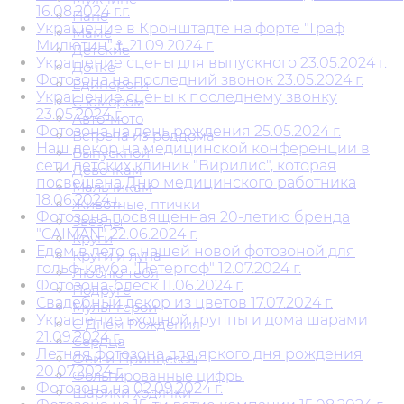
16.08.2024 г.г.
Папе
Украшение в Кронштадте на форте "Граф
Маме
Милютин"⚓ 21.09.2024 г.
Детские
Украшение сцены для выпускного 23.05.2024 г.
Дочке
Фотозона на последний звонок 23.05.2024 г.
Единороги
Украшение сцены к последнему звонку
С юмором
23.05.2024 г.
Авто-мото
Фотозона на день рождения 25.05.2024 г.
Встреча из роддома
Наш декор на медицинской конференции в
Выпускной
сети детских клиник "Вирилис", которая
Девочкам
посвещена Дню медицинского работника
Мальчикам
18.06.2024 г.
Животные, птички
Фотозона посвященная 20-летию бренда
Звезды
"CAIMAN" 22.06.2024 г.
Круги
Едем в лето с нашей новой фотозоной для
Круги и луна
гольф-клуба "Петергоф" 12.07.2024 г.
Люблю тебя
Фотозона-блеск 11.06.2024 г.
Подруге
Свадебный декор из цветов 17.07.2024 г.
Мульт герои
Украшение входной группы и дома шарами
С Днем Рождения
21.09.2024 г.
Сердца
Летняя фотозона для яркого дня рождения
Феи и Принцессы
20.07.2024 г.
Фольгированные цифры
Фотозона на 02.09.2024 г.
Шарики ходячки