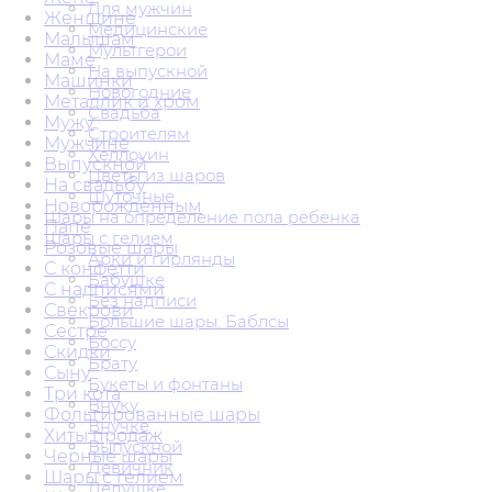
Для мужчин
Женщине
Медицинские
Малышам
Мультгерои
Маме
На выпускной
Машинки
Новогодние
Металлик и хром
Свадьба
Мужу
Строителям
Мужчине
Хеллоуин
Выпускной
Цветы из шаров
На свадьбу
Шуточные
Новорожденным
Шары на определение пола ребенка
Папе
Шары с гелием
Розовые шары
Арки и гирлянды
С конфетти
Бабушке
С надписями
Без надписи
Свекрови
Большие шары. Баблсы
Сестре
Боссу
Скидки
Брату
Сыну
Букеты и фонтаны
Три кота
Внуку
Фольгированные шары
Внучке
Хиты продаж
Выпускной
Черные шары
Девичник
Шары с гелием
Дедушке