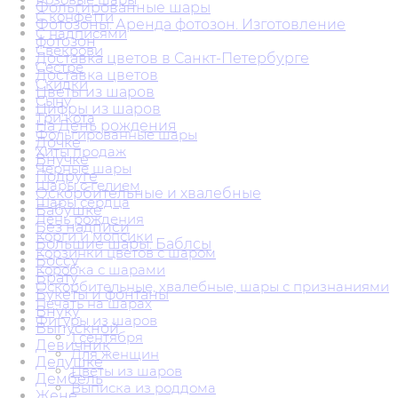
Фольгированные шары
С конфетти
Фотозоны. Аренда фотозон. Изготовление
С надписями
фотозон
Свекрови
Доставка цветов в Санкт-Петербурге
Сестре
Доставка цветов
Скидки
Цветы из шаров
Сыну
Цифры из шаров
Три кота
На День рождения
Фольгированные шары
Дочке
Хиты продаж
Внучке
Черные шары
Подруге
Шары с гелием
Оскорбительные и хвалебные
Шары сердца
Бабушке
День рождения
Без надписи
Корги и мопсики
Большие шары. Баблсы
Корзинки цветов с шаром
Боссу
Коробка с шарами
Брату
Оскорбительные, хвалебные, шары с признаниями
Букеты и фонтаны
Печать на шарах
Внуку
Фигуры из шаров
Выпускной
1 сентября
Девичник
Для женщин
Дедушке
Цветы из шаров
Дембель
Выписка из роддома
Жене