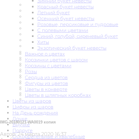
Зимний букет невесты
Красный букет невесты
Летний букет
Осенний букет невесты
Розовые, персиковые и пудровые
С полевыми цветами
Синий, голубой, сиреневый букет
Хиты
Экзотический букет невесты
Важное о цветах
Корзинки цветов с шаром
Корзины с цветами
Розы
Сердца из цветов
Фигуры из цветов
Цветы в конверте
Цветы в шляпных коробках
Цветы из шаров
Цифры из шаров
На День рождения
Дочке
IMG-20180121-WA0019 копия
Внучке
Подруге
Автор:
24 марта 2020 16:37
Оскорбительные и хвалебные