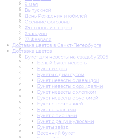
9 мая
Выпускной
День Рождения и юбилей
Осенние фотозоны
Фотозоны из шаров
Хэллоуин
23 февраля
Доставка цветов в Санкт-Петербурге
Доставка цветов
Букет для невесты на свадьбу 2026
Белый букет невесты
Букет из роз
Букеты с диантусом
Букет невесты с лавандой
Букет невесты с орхидеями
Букет невесты с хлопком
Букет невесты с эустомой
Букет с гортензией
Букет с каллами
Букет с пионами
Букет с ранункулюсами
Букеты звёзд
Весенний букет