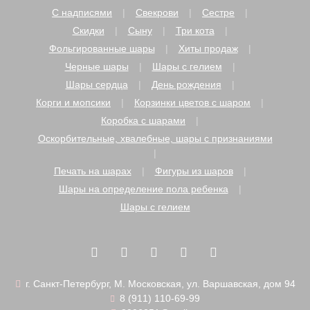
С надписями
Свекрови
Сестре
Скидки
Сыну
Три кота
Фольгированные шары
Хиты продаж
Черные шары
Шары с гелием
Шары сердца
День рождения
Корги и мопсики
Корзинки цветов с шаром
Коробка с шарами
Оскорбительные, хвалебные, шары с признаниями
Печать на шарах
Фигуры из шаров
Шары на определение пола ребенка
Шары с гелием
г. Санкт-Петербург, М. Московская, ул. Варшавская, дом 94
8 (911) 110-69-99